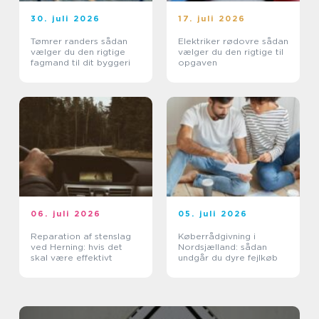
30. juli 2026
17. juli 2026
Tømrer randers sådan
Elektriker rødovre sådan
vælger du den rigtige
vælger du den rigtige til
fagmand til dit byggeri
opgaven
06. juli 2026
05. juli 2026
Reparation af stenslag
Køberrådgivning i
ved Herning: hvis det
Nordsjælland: sådan
skal være effektivt
undgår du dyre fejlkøb