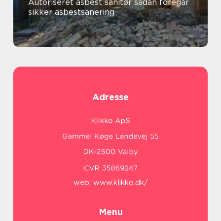
Autoriseret asbest sanitør sådan foregår
sikker asbestsanering
Adresse
web:
www.klikko.dk/
Menu