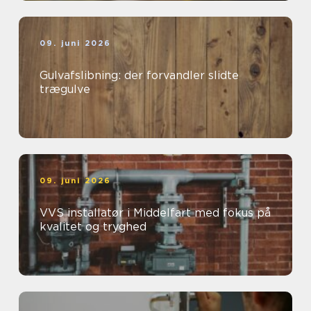
09. juni 2026
Gulvafslibning: der forvandler slidte
trægulve
09. juni 2026
VVS installatør i Middelfart med fokus på
kvalitet og tryghed