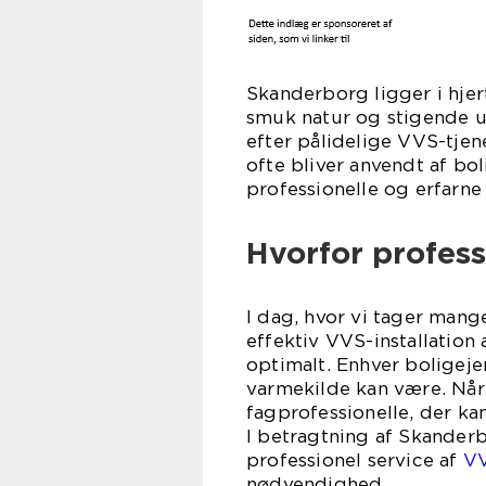
Skanderborg ligger i hjer
smuk natur og stigende u
efter pålidelige VVS-tje
ofte bliver anvendt af bo
professionelle og erfarne
Hvorfor profes
I dag, hvor vi tager man
effektiv VVS-installation
optimalt. Enhver boligeje
varmekilde kan være. Når
fagprofessionelle, der ka
I betragtning af Skanderb
professionel service af
VV
nødvendighed.