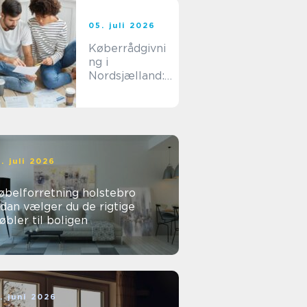
05. juli 2026
Køberrådgivni
ng i
Nordsjælland:
sådan undgår
du dyre fejlkøb
. juli 2026
øbelforretning holstebro
dan vælger du de rigtige
bler til boligen
. juni 2026