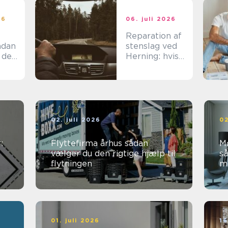
26
06. juli 2026
Reparation af
stenslag ved
 den
Herning: hvis
det skal være
effektivt
02. juli 2026
02
:
Flyttefirma århus sådan
M
vælger du den rigtige hjælp til
så
flytningen
mø
01. juli 2026
16