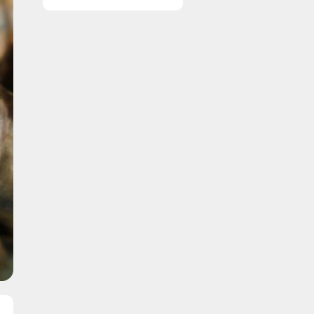
vinduer nemt og
enkelt