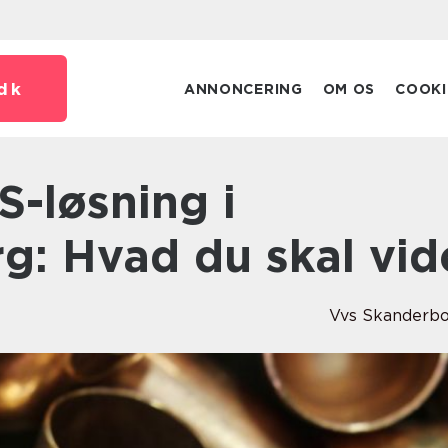
dk
ANNONCERING
OM OS
COOKI
g: Hvad du skal vid
Vvs Skanderb