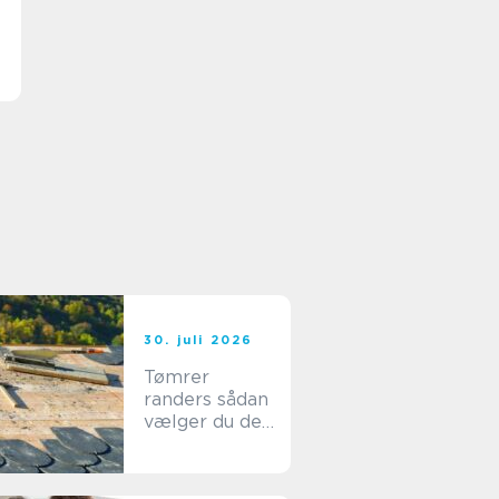
30. juli 2026
Tømrer
randers sådan
vælger du den
rigtige
fagmand til dit
byggeri