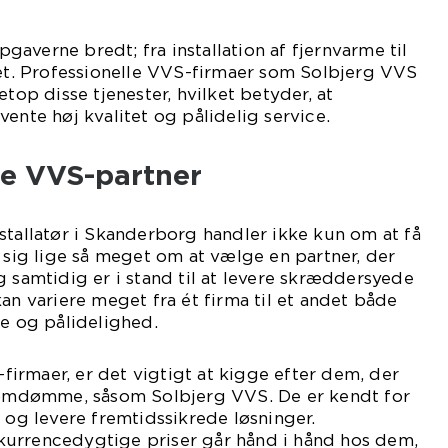
averne bredt; fra installation af fjernvarme til
tet. Professionelle VVS-firmaer som Solbjerg VVS
etop disse tjenester, hvilket betyder, at
ente høj kvalitet og pålidelig service.
ge VVS-partner
stallatør i Skanderborg handler ikke kun om at få
r sig lige så meget om at vælge en partner, der
g samtidig er i stand til at levere skræddersyede
an variere meget fra ét firma til et andet både
se og pålidelighed.
irmaer, er det vigtigt at kigge efter dem, der
t omdømme, såsom Solbjerg VVS. De er kendt for
r og levere fremtidssikrede løsninger.
urrencedygtige priser går hånd i hånd hos dem,