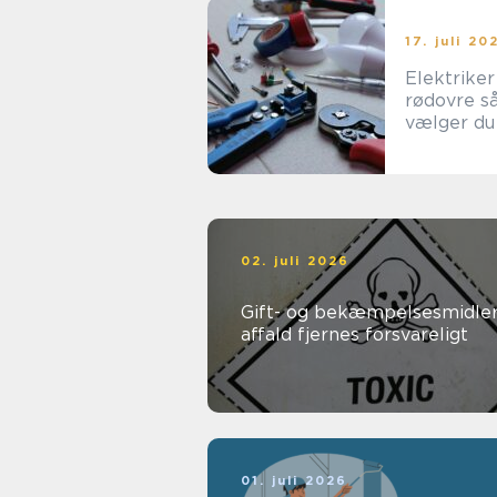
17. juli 20
Elektriker
rødovre sådan
vælger du
rigtige til
opgaven
02. juli 2026
Gift- og bekæmpelsesmidler
affald fjernes forsvareligt
01. juli 2026