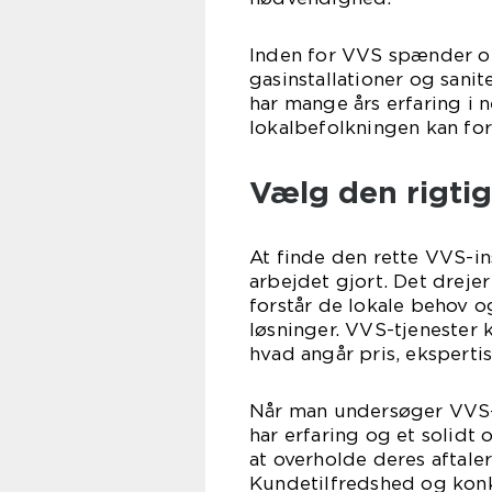
Inden for VVS spænder opg
gasinstallationer og sani
har mange års erfaring i n
lokalbefolkningen kan forv
Vælg den rigti
At finde den rette VVS-in
arbejdet gjort. Det dreje
forstår de lokale behov o
løsninger. VVS-tjenester k
hvad angår pris, eksperti
Når man undersøger VVS-f
har erfaring og et solid
at overholde deres aftale
Kundetilfredshed og konk