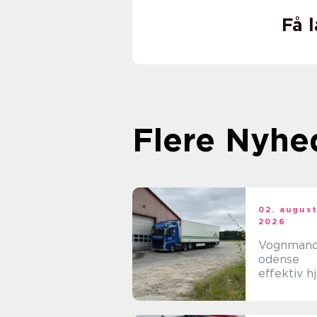
Få 
Flere Nyhe
02. augus
2026
Vognman
odense
effektiv h
til tunge
opgaver i
hverdage