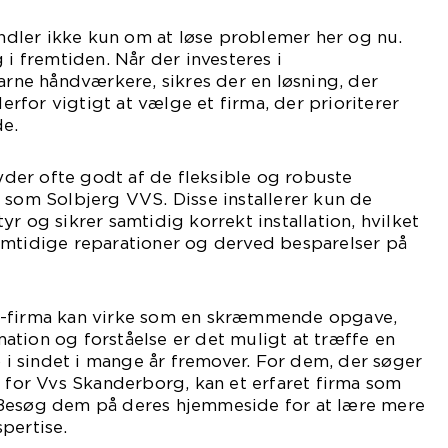
ler ikke kun om at løse problemer her og nu.
 i fremtiden. Når der investeres i
farne håndværkere, sikres der en løsning, der
derfor vigtigt at vælge et firma, der prioriterer
de.
er ofte godt af de fleksible og robuste
 som Solbjerg VVS. Disse installerer kun de
r og sikrer samtidig korrekt installation, hvilket
emtidige reparationer og derved besparelser på
S-firma kan virke som en skræmmende opgave,
tion og forståelse er det muligt at træffe en
o i sindet i mange år fremover. For dem, der søger
n for Vvs Skanderborg, kan et erfaret firma som
 Besøg dem på deres hjemmeside for at lære mere
pertise.