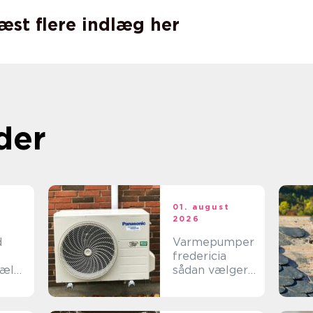
læst flere indlæg her
der
t
01. august
2026
d
Varmepumper
fredericia
jælp
sådan vælger
du den rigtige
løsning
n