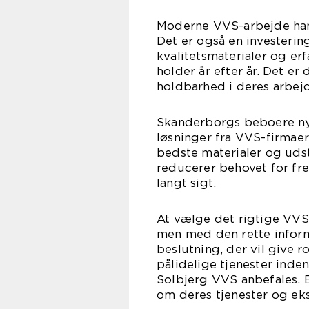
Moderne VVS-arbejde hand
Det er også en investering
kvalitetsmaterialer og er
holder år efter år. Det er 
holdbarhed i deres arbej
Skanderborgs beboere nyd
løsninger fra VVS-firmaer
bedste materialer og udsty
reducerer behovet for fr
langt sigt.
At vælge det rigtige VV
men med den rette informa
beslutning, der vil give r
pålidelige tjenester inde
Solbjerg VVS anbefales.
om deres tjenester og eks