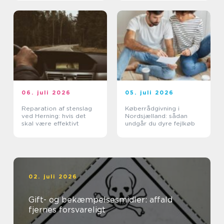
06. juli 2026
05. juli 2026
Reparation af stenslag
Køberrådgivning i
ved Herning: hvis det
Nordsjælland: sådan
skal være effektivt
undgår du dyre fejlkøb
02. juli 2026
Gift- og bekæmpelsesmidler: affald
fjernes forsvareligt