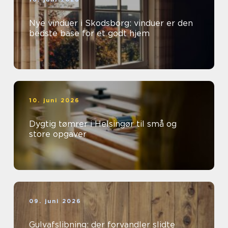
Nye vinduer i Skodsborg: vinduer er den
bedste base for et godt hjem
10. juni 2026
Dygtig tømrer i Helsingør til små og
store opgaver
09. juni 2026
Gulvafslibning: der forvandler slidte