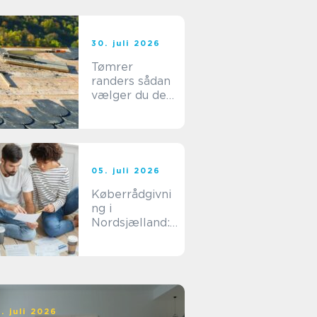
30. juli 2026
Tømrer
randers sådan
vælger du den
rigtige
fagmand til dit
byggeri
05. juli 2026
Køberrådgivni
ng i
Nordsjælland:
sådan undgår
du dyre fejlkøb
. juli 2026