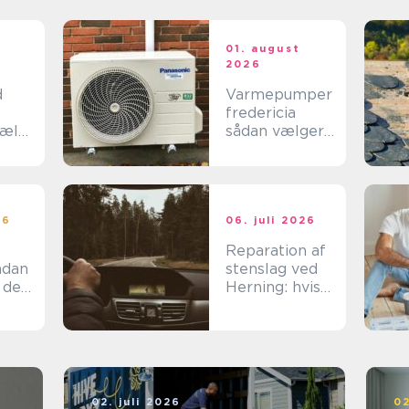
t
01. august
2026
d
Varmepumper
fredericia
jælp
sådan vælger
du den rigtige
løsning
n
26
06. juli 2026
Reparation af
stenslag ved
 den
Herning: hvis
det skal være
effektivt
02. juli 2026
02