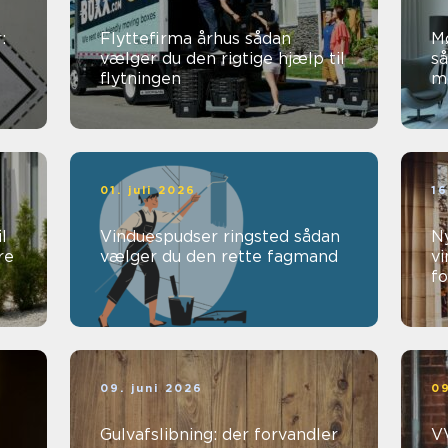
:
Flyttefirma århus sådan
M
vælger du den rigtige hjælp til
så
flytningen
mø
01. juli 2026
16
l
Vinduespudser ringsted sådan
Ny
re
vælger du den rette fagmand
vi
fo
09. juni 2026
09
Gulvafslibning: der forvandler
VV