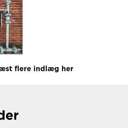
læst flere indlæg her
der