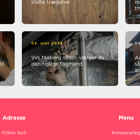
slidte trægulve
me
t
02. juni 2026
02
Vvs faaborg sådan vælger du
Au
il
den rigtige fagmand
så
a
Adresse
Menu
Annoncerin