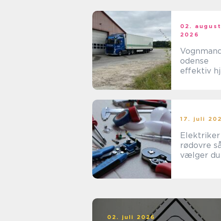
02. augus
2026
Vognman
odense
effektiv h
til tunge
opgaver i
hverdage
17. juli 20
Elektriker
rødovre sådan
vælger du
rigtige til
opgaven
02. juli 2026