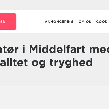
dk
ANNONCERING
OM OS
COOKI
alitet og tryghed