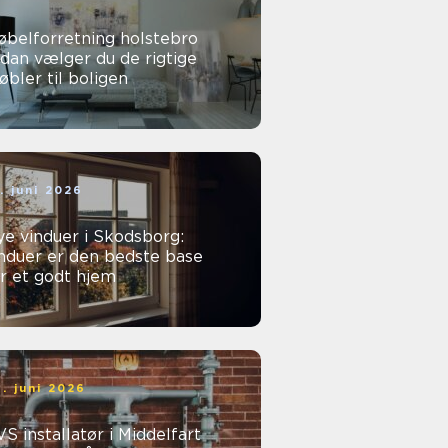
øbelforretning holstebro
dan vælger du de rigtige
bler til boligen
. juni 2026
e vinduer i Skodsborg:
nduer er den bedste base
r et godt hjem
. juni 2026
S installatør i Middelfart