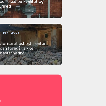
d fokus på kvalitet og
ryghed
. juni 2026
toriseret asbest sanitør
dan foregår sikker
sbestsanering
g