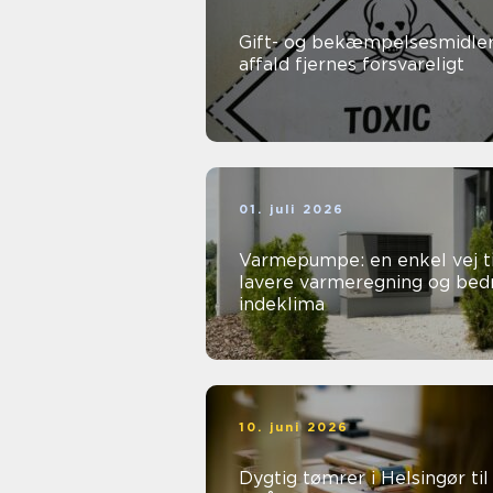
Gift- og bekæmpelsesmidler
affald fjernes forsvareligt
01. juli 2026
Varmepumpe: en enkel vej ti
lavere varmeregning og bed
indeklima
10. juni 2026
Dygtig tømrer i Helsingør til