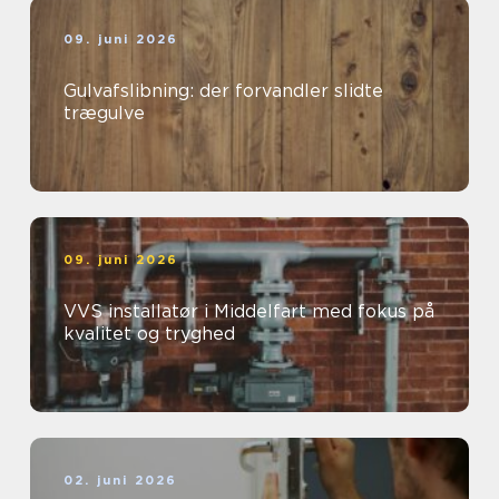
09. juni 2026
Gulvafslibning: der forvandler slidte
trægulve
09. juni 2026
VVS installatør i Middelfart med fokus på
kvalitet og tryghed
02. juni 2026