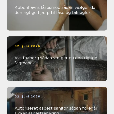
Københavns låsesmed sådan vælger du
den rigtige hjælp til låse og bilnøgler
02. juni 2026
Vvs faaborg sådan vælger du den rigtige
fagmand
02. juni 2026
Autoriseret asbest sanitør sådan foregår
sikker asbestsanering