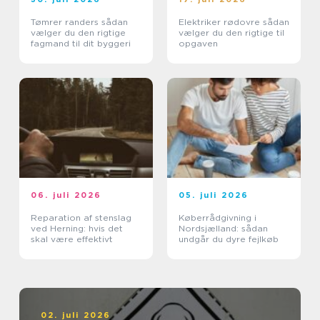
Tømrer randers sådan
Elektriker rødovre sådan
vælger du den rigtige
vælger du den rigtige til
fagmand til dit byggeri
opgaven
06. juli 2026
05. juli 2026
Reparation af stenslag
Køberrådgivning i
ved Herning: hvis det
Nordsjælland: sådan
skal være effektivt
undgår du dyre fejlkøb
02. juli 2026