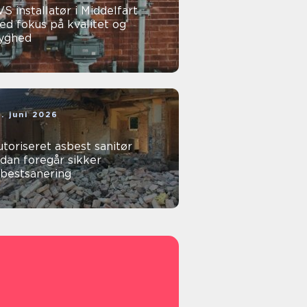
S installatør i Middelfart
d fokus på kvalitet og
ryghed
. juni 2026
toriseret asbest sanitør
dan foregår sikker
sbestsanering