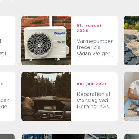
t
01. august
2026
d
Varmepumper
fredericia
jælp
sådan vælger
du den rigtige
løsning
n
26
06. juli 2026
Reparation af
stenslag ved
 den
Herning: hvis
det skal være
effektivt