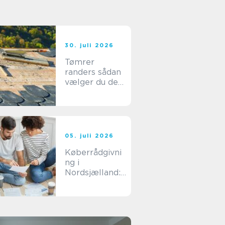
30. juli 2026
Tømrer
randers sådan
vælger du den
rigtige
fagmand til dit
byggeri
05. juli 2026
Køberrådgivni
ng i
Nordsjælland:
sådan undgår
du dyre fejlkøb