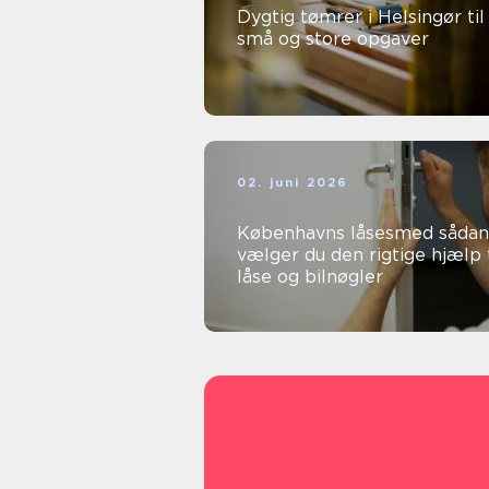
Dygtig tømrer i Helsingør til
små og store opgaver
02. juni 2026
Københavns låsesmed sådan
vælger du den rigtige hjælp t
låse og bilnøgler