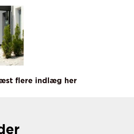
læst flere indlæg her
der