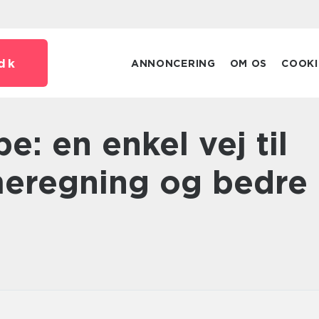
dk
ANNONCERING
OM OS
COOKI
meregning og bedre