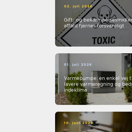
02. juli 2026
Gift- og bekæmpelsesmidler
affald fjernes forsvareligt
01. juli 2026
Varmepumpe: en enkel vej ti
lavere varmeregning og bed
indeklima
10. juni 2026