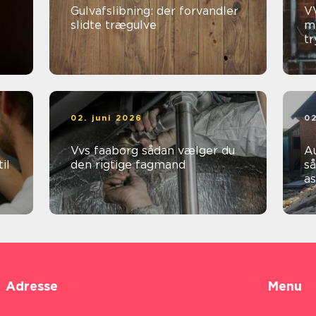
Gulvafslibning: der forvandler
VV
slidte trægulve
me
t
02. juni 2026
02
Vvs faaborg sådan vælger du
Au
il
den rigtige fagmand
så
a
Adresse
Menu