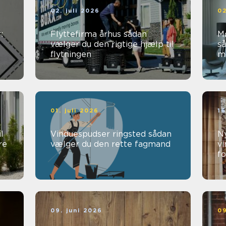
02. juli 2026
02
:
Flyttefirma århus sådan
M
vælger du den rigtige hjælp til
så
flytningen
mø
01. juli 2026
16
l
Vinduespudser ringsted sådan
Ny
re
vælger du den rette fagmand
vi
fo
09. juni 2026
09