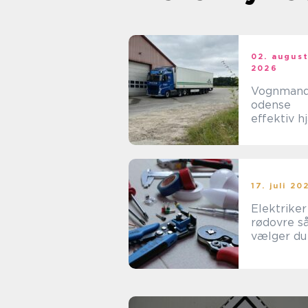
02. augus
2026
Vognman
odense
effektiv h
til tunge
opgaver i
hverdage
17. juli 20
Elektriker
rødovre sådan
vælger du
rigtige til
opgaven