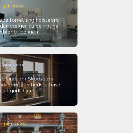
. juli 2026
øbelforretning holstebro
dan vælger du de rigtige
bler til boligen
. juni 2026
e vinduer i Skodsborg:
nduer er den bedste base
r et godt hjem
. juni 2026