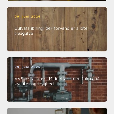
09. juni 2026
Gulvafslibning: der forvandler slidte
trægulve
09. juni 2026
VVS installatør i Middelfart med fokus på
kvalitet og tryghed