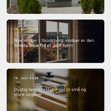
16. juni 2026
Nye vinduer i Skodsborg: vinduer er den
bedste base for et godt hjem
10. juni 2026
Dygtig tømrer i Helsingør til små og
store opgaver