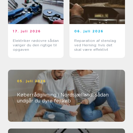
17. juli 2026
06. juli 2026
Elektriker rødovre sådan
Reparation af stenslag
vælger du den rigtige til
ved Herning: hvis det
opgaven
skal være effektivt
05. juli 2026
Køberrådgivning i Nordsjælland: sådan
undgår du dyre fejlkøb