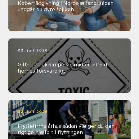
Køberrådgivning i Nordsjælland: sådan
undgår du dyre fejlkøb
02. juli 2026
Gift- og bekæmpelsesmidler: affald
fjernes forsvareligt
02. juli 2026
Flyttefirma århus sådan vælger du den
rigtige hjælp til flytningen