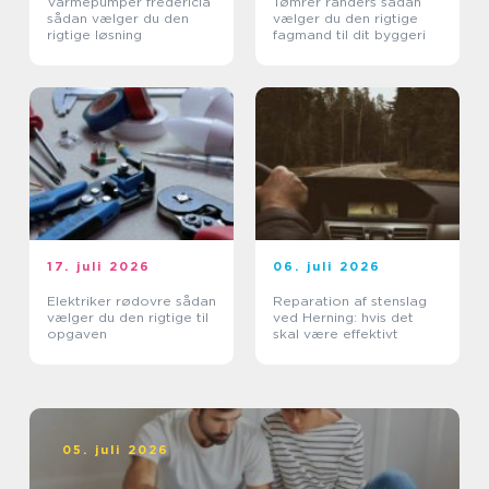
Varmepumper fredericia
Tømrer randers sådan
sådan vælger du den
vælger du den rigtige
rigtige løsning
fagmand til dit byggeri
17. juli 2026
06. juli 2026
Elektriker rødovre sådan
Reparation af stenslag
vælger du den rigtige til
ved Herning: hvis det
opgaven
skal være effektivt
05. juli 2026