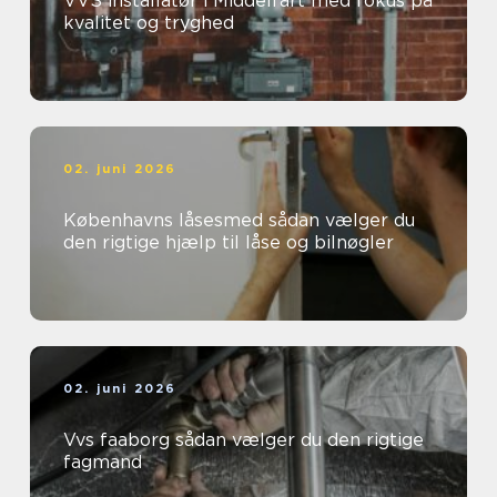
VVS installatør i Middelfart med fokus på
kvalitet og tryghed
02. juni 2026
Københavns låsesmed sådan vælger du
den rigtige hjælp til låse og bilnøgler
02. juni 2026
Vvs faaborg sådan vælger du den rigtige
fagmand