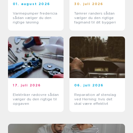
01. august 2026
30. juli 2026
Varmepumper fredericia
Tømrer randers sådan
sådan vælger du den
vælger du den rigtige
rigtige løsning
fagmand til dit byggeri
17. juli 2026
06. juli 2026
Elektriker rødovre sådan
Reparation af stenslag
vælger du den rigtige til
ved Herning: hvis det
opgaven
skal være effektivt