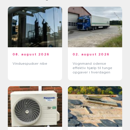
08. august 2026
02. august 2026
Vinduespudser nibe
Vognmand odense
effektiv hjælp til tunge
opgaver i hverdagen