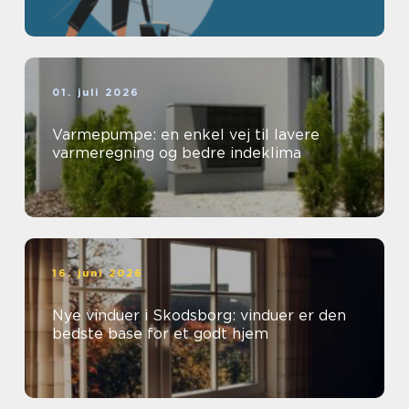
01. juli 2026
Varmepumpe: en enkel vej til lavere
varmeregning og bedre indeklima
16. juni 2026
Nye vinduer i Skodsborg: vinduer er den
bedste base for et godt hjem