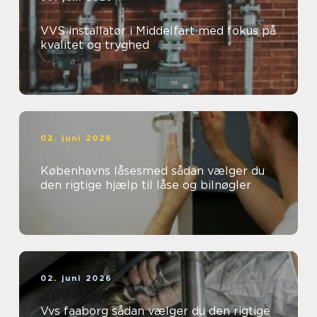
VVS installatør i Middelfart med fokus på
kvalitet og tryghed
02. juni 2026
Københavns låsesmed sådan vælger du
den rigtige hjælp til låse og bilnøgler
02. juni 2026
Vvs faaborg sådan vælger du den rigtige