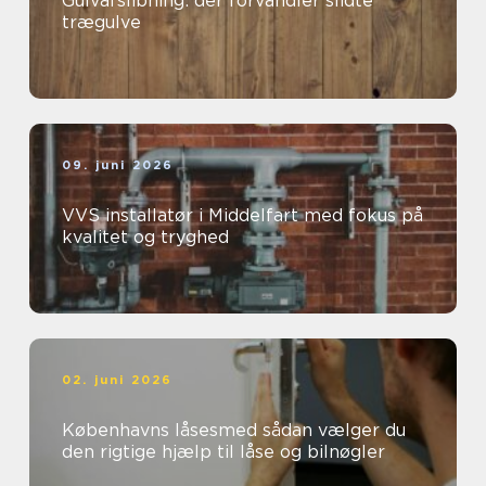
Gulvafslibning: der forvandler slidte
trægulve
09. juni 2026
VVS installatør i Middelfart med fokus på
kvalitet og tryghed
02. juni 2026
Københavns låsesmed sådan vælger du
den rigtige hjælp til låse og bilnøgler