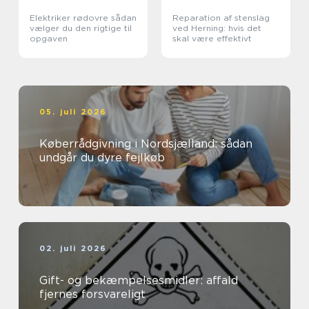
Elektriker rødovre sådan
Reparation af stenslag
vælger du den rigtige til
ved Herning: hvis det
opgaven
skal være effektivt
05. juli 2026
Køberrådgivning i Nordsjælland: sådan
undgår du dyre fejlkøb
02. juli 2026
Gift- og bekæmpelsesmidler: affald
fjernes forsvareligt