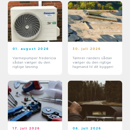
01. august 2026
30. juli 2026
Varmepumper fredericia
Tømrer randers sådan
sådan vælger du den
vælger du den rigtige
rigtige løsning
fagmand til dit byggeri
17. juli 2026
06. juli 2026