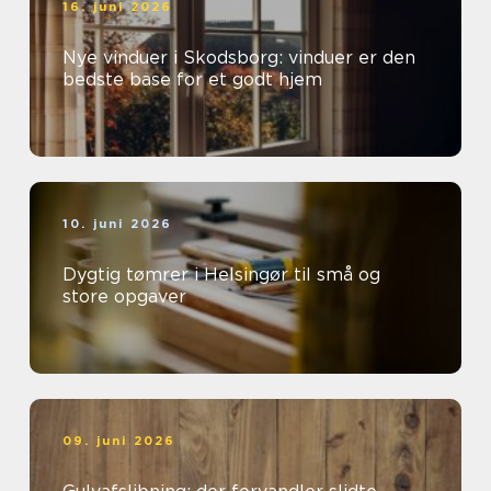
16. juni 2026
Nye vinduer i Skodsborg: vinduer er den
bedste base for et godt hjem
10. juni 2026
Dygtig tømrer i Helsingør til små og
store opgaver
09. juni 2026