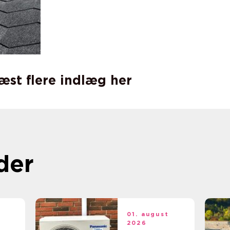
læst flere indlæg her
der
t
01. august
2026