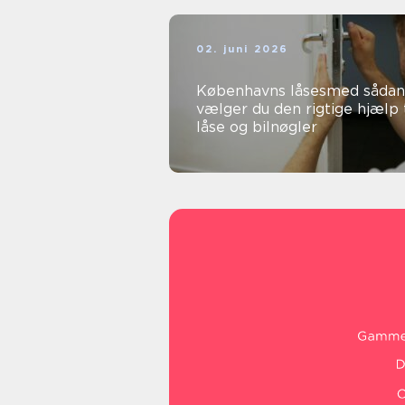
02. juni 2026
Københavns låsesmed sådan
vælger du den rigtige hjælp t
låse og bilnøgler