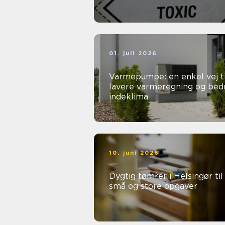
01. juli 2026
Varmepumpe: en enkel vej ti
lavere varmeregning og bed
indeklima
10. juni 2026
Dygtig tømrer i Helsingør til
små og store opgaver