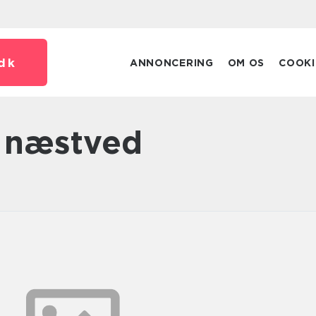
dk
ANNONCERING
OM OS
COOKI
 næstved