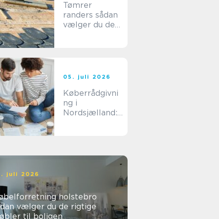
Tømrer
randers sådan
vælger du den
rigtige
fagmand til dit
byggeri
05. juli 2026
Køberrådgivni
ng i
Nordsjælland:
sådan undgår
du dyre fejlkøb
. juli 2026
øbelforretning holstebro
dan vælger du de rigtige
bler til boligen