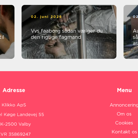
02. juni 2026
02
Vvs faaborg sådan vælger du
Au
il
den rigtige fagmand
så
a
Adresse
Menu
Annoncerin
Om os
Cookies
Kontakt os