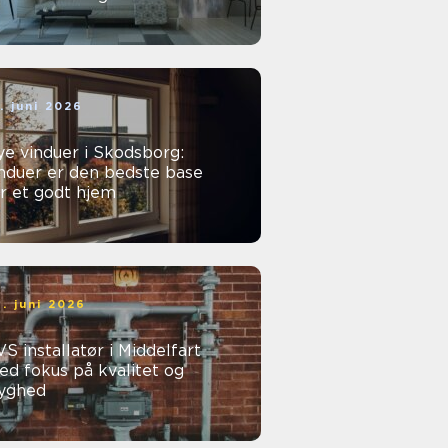
. juni 2026
e vinduer i Skodsborg:
nduer er den bedste base
r et godt hjem
. juni 2026
S installatør i Middelfart
d fokus på kvalitet og
ryghed