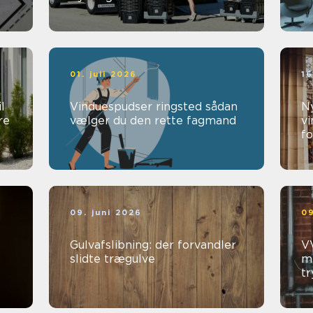
01. juli 2026
16
l
Vinduespudser ringsted sådan
Ny
re
vælger du den rette fagmand
vi
fo
09. juni 2026
09
Gulvafslibning: der forvandler
VV
slidte trægulve
me
t