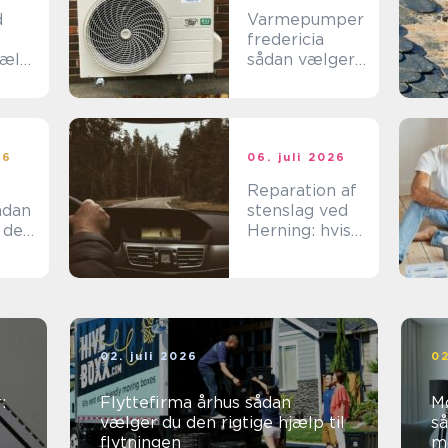
d
Varmepumper
fredericia
jælp
sådan vælger
du den rigtige
løsning
n
26
06. juli 2026
Reparation af
stenslag ved
 den
Herning: hvis
det skal være
effektivt
02. juli 2026
02
:
Flyttefirma århus sådan
M
vælger du den rigtige hjælp til
så
flytningen
mø