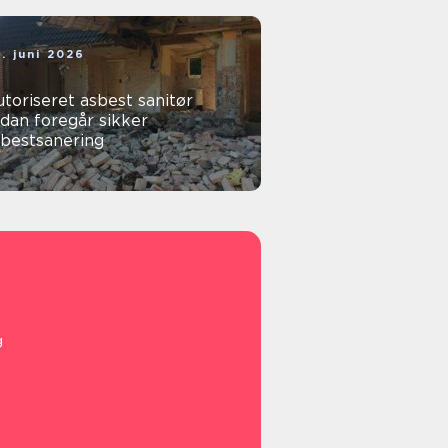
. juni 2026
toriseret asbest sanitør
dan foregår sikker
sbestsanering
g