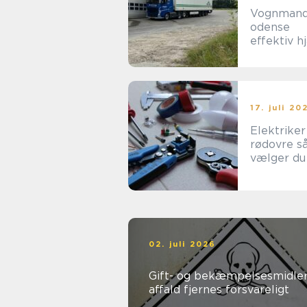
Vognman
odense
effektiv h
til tunge
opgaver i
hverdage
17. juli 20
Elektriker
rødovre sådan
vælger du
rigtige til
opgaven
02. juli 2026
Gift- og bekæmpelsesmidler
affald fjernes forsvareligt