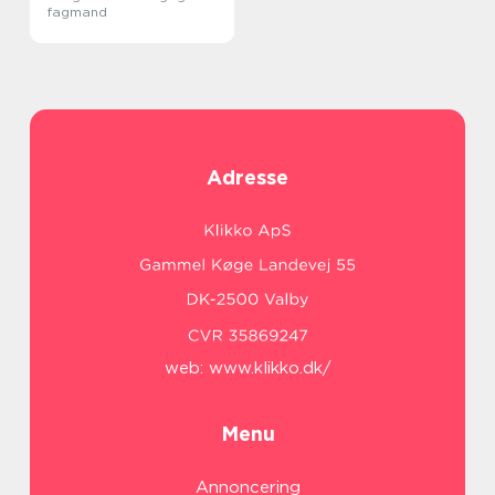
fagmand
Adresse
web:
www.klikko.dk/
Menu
Annoncering