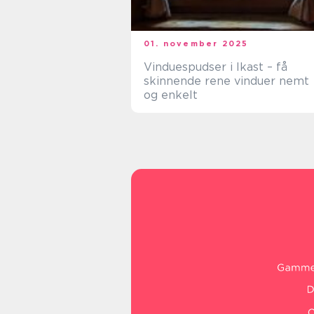
01. november 2025
Vinduespudser i Ikast – få
skinnende rene vinduer nemt
og enkelt