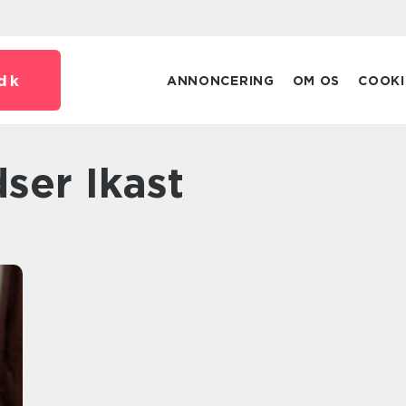
dk
ANNONCERING
OM OS
COOKI
ser Ikast