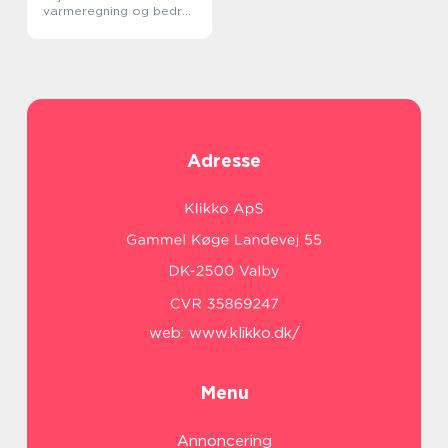
varmeregning og bedre
indeklima
Adresse
web:
www.klikko.dk/
Menu
Annoncering