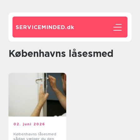
SERVICEMINDED.
dk
københavns låsesmed
02. juni 2026
Københavns låsesmed
sådan vælger du den