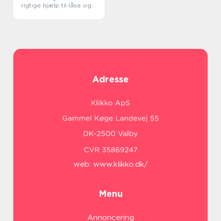
rigtige hjælp til låse og
bilnøgler
Adresse
web:
www.klikko.dk/
Menu
Annoncering