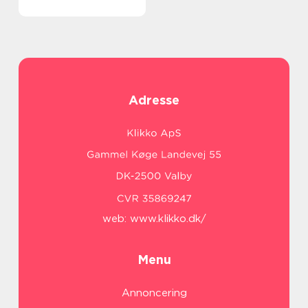
Adresse
web:
www.klikko.dk/
Menu
Annoncering