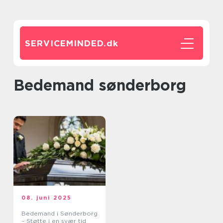
SERVICEMINDED.
dk
bedemand sønderborg
08. juni 2025
Bedemand i Sønderborg
– Støtte i en svær tid