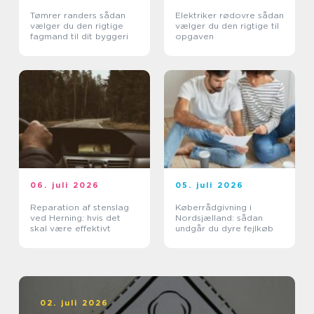
Tømrer randers sådan
Elektriker rødovre sådan
vælger du den rigtige
vælger du den rigtige til
fagmand til dit byggeri
opgaven
06. juli 2026
05. juli 2026
Reparation af stenslag
Køberrådgivning i
ved Herning: hvis det
Nordsjælland: sådan
skal være effektivt
undgår du dyre fejlkøb
02. juli 2026