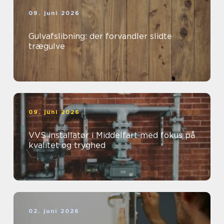
09. juni 2026
Gulvafslibning: der forvandler slidte
trægulve
09. juni 2026
VVS installatør i Middelfart med fokus på
kvalitet og tryghed
02. juni 2026