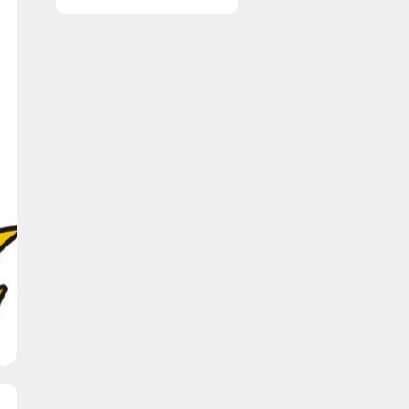
vinduer nemt og
enkelt