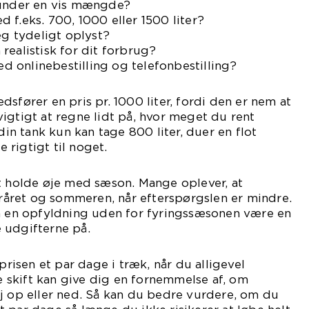
 under en vis mængde?
 f.eks. 700, 1000 eller 1500 liter?
æg tydeligt oplyst?
realistisk for dit forbrug?
ved onlinebestilling og telefonbestilling?
sfører en pris pr. 1000 liter, fordi den er nem at
igtigt at regne lidt på, hvor meget du rent
 din tank kun kan tage 800 liter, duer en flot
e rigtigt til noget.
t holde øje med sæson. Mange oplever, at
foråret og sommeren, når efterspørgslen er mindre.
an en opfyldning uden for fyringssæsonen være en
 udgifterne på.
 prisen et par dage i træk, når du alligevel
re skift kan give dig en fornemmelse af, om
j op eller ned. Så kan du bedre vurdere, om du