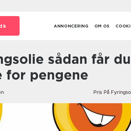
dk
ANNONCERING
OM OS
COOKI
 for pengene
en
Pris På Fyringso