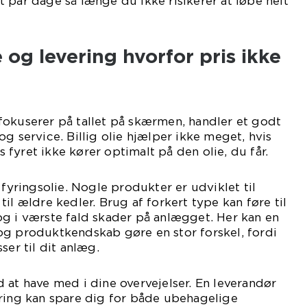
 et par dage så længe du ikke risikerer at løbe helt
e og levering hvorfor pris ikke
fokuserer på tallet på skærmen, handler et godt
g service. Billig olie hjælper ikke meget, hvis
is fyret ikke kører optimalt på den olie, du får.
 fyringsolie. Nogle produkter er udviklet til
il ældre kedler. Brug af forkert type kan føre til
og i værste fald skader på anlægget. Her kan en
og produktkendskab gøre en stor forskel, fordi
ser til dit anlæg.
 at have med i dine overvejelser. En leverandør
ering kan spare dig for både ubehagelige