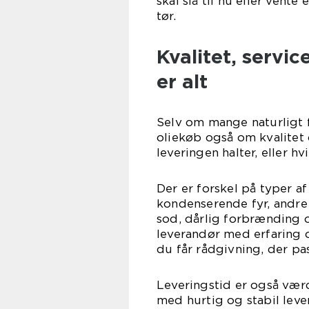
skal slå til nu eller vente
tør.
Kvalitet, servic
er alt
Selv om mange naturligt 
oliekøb også om kvalitet o
leveringen halter, eller hv
Der er forskel på typer af
kondenserende fyr, andre t
sod, dårlig forbrænding 
leverandør med erfaring 
du får rådgivning, der pas
Leveringstid er også værd
med hurtig og stabil lev