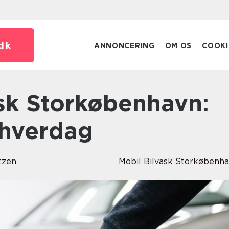
dk
ANNONCERING
OM OS
COOKI
l hverdag
tzen
Mobil Bilvask Storkøbenh