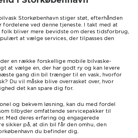
bilvask Storkøbenhavn stiger støt, efterhånden
r fordelene ved denne tjeneste. I takt med at
 folk bliver mere bevidste om deres tidsforbrug,
pulært at vælge services, der tilpasses den
der en række forskellige mobile bilvaske-
igt at vælge en, der har godt ry og kan levere
næste gang din bil trænger til en vask, hvorfor
sk? Du vil måske blive overrasket over, hvor
hed det kan spare dig for.
ionel og bekvem løsning, kan du med fordel
som tilbyder omfattende servicepakker til
r. Med deres erfaring og engagerede
 sikker på, at din bil får den omhu, den
Storkøbenhavn du befinder dig.