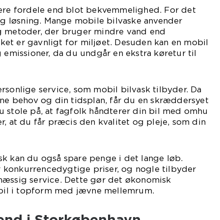
lere fordele end blot bekvemmelighed. For det
lig løsning. Mange mobile bilvaske anvender
g metoder, der bruger mindre vand end
ilket er gavnligt for miljøet. Desuden kan en mobil
g emissioner, da du undgår en ekstra køretur til
rsonlige service, som mobil bilvask tilbyder. Da
ine behov og din tidsplan, får du en skræddersyet
 stole på, at fagfolk håndterer din bil med omhu
r, at du får præcis den kvalitet og pleje, som din
sk kan du også spare penge i det lange løb.
konkurrencedygtige priser, og nogle tilbyder
mæssig service. Dette gør det økonomisk
n bil i topform med jævne mellemrum.
end i Storkøbenhavn