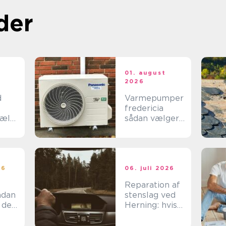
der
t
01. august
2026
d
Varmepumper
fredericia
jælp
sådan vælger
du den rigtige
løsning
n
26
06. juli 2026
Reparation af
stenslag ved
 den
Herning: hvis
det skal være
effektivt