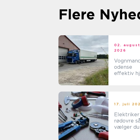
Flere Nyhe
02. augus
2026
Vognman
odense
effektiv h
til tunge
opgaver i
hverdage
17. juli 20
Elektriker
rødovre sådan
vælger du
rigtige til
opgaven