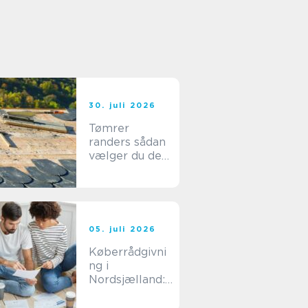
30. juli 2026
Tømrer
randers sådan
vælger du den
rigtige
fagmand til dit
byggeri
05. juli 2026
Køberrådgivni
ng i
Nordsjælland:
sådan undgår
du dyre fejlkøb