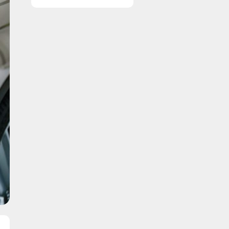
vinduer nemt og
enkelt