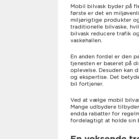
Mobil bilvask byder på f
første er det en miljøven
miljørigtige produkter o
traditionelle bilvaske, hv
bilvask reducere trafik o
vaskehallen.
En anden fordel er den pe
tjenesten er baseret på d
oplevelse. Desuden kan du
og ekspertise. Det betyde
bil fortjener.
Ved at vælge mobil bilva
Mange udbydere tilbyder 
endda rabatter for regel
fordelagtigt at holde si
En voksende tr