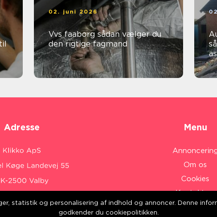
02. juni 2026
02
Vvs faaborg sådan vælger du
Au
il
den rigtige fagmand
så
a
Adresse
Menu
Annoncerin
Om os
Cookies
Kontakt os
inger, statistik og personalisering af indhold og annoncer. Denne inf
Sitemap
:
www.klikko.dk/
godkender du cookiepolitikken.