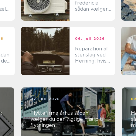
fredericia
jælp
sådan vælger
du den rigtige
løsning
n
26
06. juli 2026
Reparation af
stenslag ved
 den
Herning: hvis
det skal være
effektivt
02. juli 2026
02
:
Flyttefirma århus sådan
M
vælger du den rigtige hjælp til
så
flytningen
mø