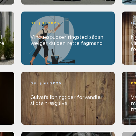
01. juli 2026
16
l
Vinduespudser ringsted sådan
Ny
re
vælger du den rette fagmand
vi
fo
09. juni 2026
09
Gulvafslibning: der forvandler
VV
slidte trægulve
me
t