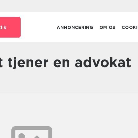
dk
ANNONCERING
OM OS
COOKI
t tjener en advokat