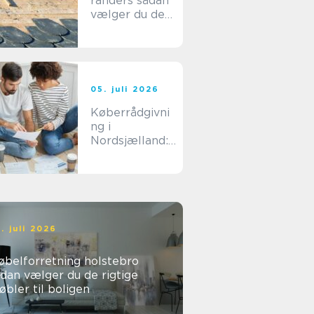
randers sådan
vælger du den
rigtige
fagmand til dit
byggeri
05. juli 2026
Køberrådgivni
ng i
Nordsjælland:
sådan undgår
du dyre fejlkøb
. juli 2026
øbelforretning holstebro
dan vælger du de rigtige
bler til boligen