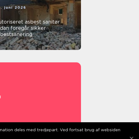
. juni 2026
toriseret asbest sanitør
dan foregår sikker
sbestsanering
g
ormation deles med tredjepart. Ved fortsat brug af websiden