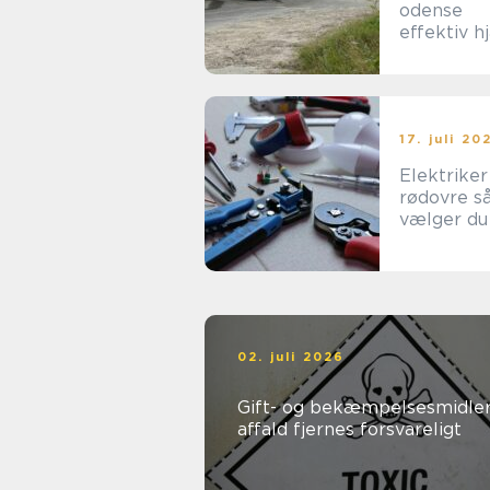
odense
effektiv h
til tunge
opgaver i
hverdage
17. juli 20
Elektriker
rødovre sådan
vælger du
rigtige til
opgaven
02. juli 2026
Gift- og bekæmpelsesmidler
affald fjernes forsvareligt