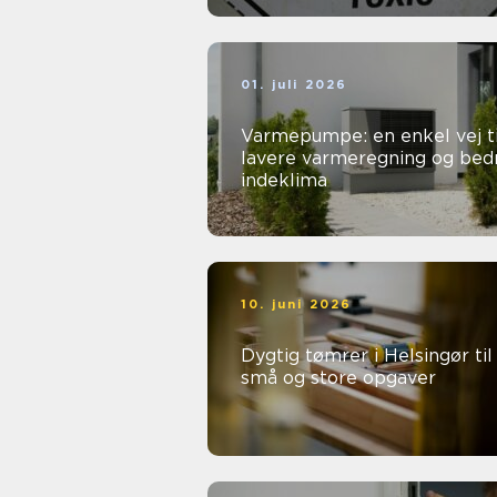
01. juli 2026
Varmepumpe: en enkel vej ti
lavere varmeregning og bed
indeklima
10. juni 2026
Dygtig tømrer i Helsingør til
små og store opgaver