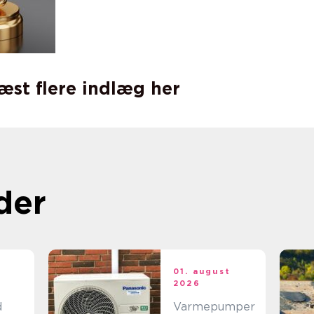
læst flere indlæg her
der
t
01. august
2026
d
Varmepumper