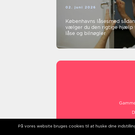
02. juni 2026
Københavns låsesmed sådan
vælger du den rigtige hjælp t
låse og bilnøgler
På vores website bruges cookies til at huske dine indstill
web