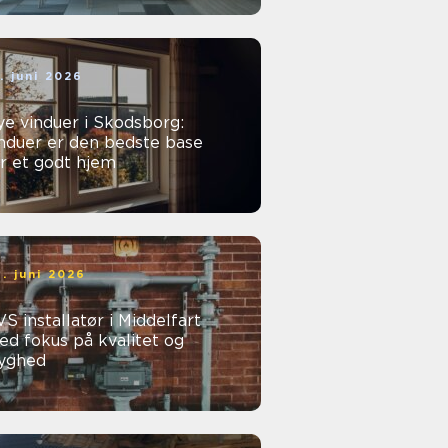
. juni 2026
e vinduer i Skodsborg:
nduer er den bedste base
r et godt hjem
. juni 2026
S installatør i Middelfart
d fokus på kvalitet og
ryghed