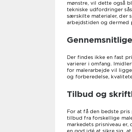
mønstre, vil dette også bl
tekniske udfordringer såso
særskilte materialer, de
arbejdstiden og dermed p
Gennemsnitlige 
Der findes ikke en fast p
varierer i omfang. Imidle
for malerarbejde vil ligg
og forberedelse, kvalitet
Tilbud og skrift
For at få den bedste pris
tilbud fra forskellige mal
markedets prisniveau er, 
en god idé at sikre sig, a