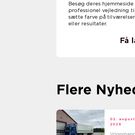
Besøg deres hjemmeside f
professionel vejledning t
sætte farve på tilværel
eller resultater.
Få 
Flere Nyhe
02. augus
2026
Vognman