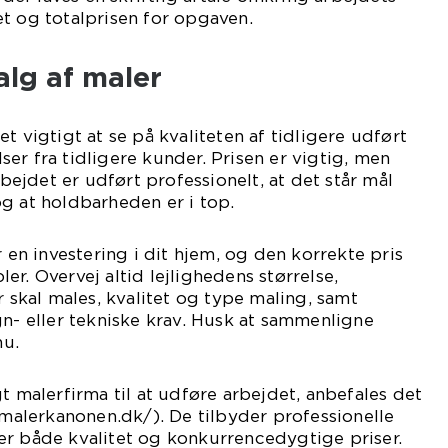
t og totalprisen for opgaven.
lg af maler
t vigtigt at se på kvaliteten af tidligere udført
er fra tidligere kunder. Prisen er vigtig, men
arbejdet er udført professionelt, at det står mål
g at holdbarheden er i top.
r en investering i dit hjem, og den korrekte pris
r. Overvej altid lejlighedens størrelse,
r skal males, kvalitet og type maling, samt
gn- eller tekniske krav. Husk at sammenligne
u.
t malerfirma til at udføre arbejdet, anbefales det
//malerkanonen.dk/). De tilbyder professionelle
er både kvalitet og konkurrencedygtige priser.