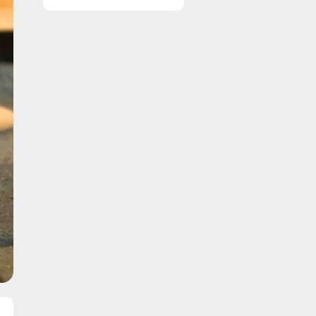
vinduer nemt og
enkelt