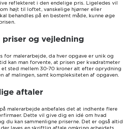
ive reflekteret i den endelige pris. Ligeledes vil
m højt til loftet, vanskelige hjørner eller
r skal behandles på en bestemt måde, kunne øge
risen.
priser og vejledning
ris for malerarbejde, da hver opgave er unik og
rtid kan man forvente, at prisen per kvadratmeter
e et sted mellem 30-70 kroner alt efter oprydning
en af malingen, samt kompleksiteten af opgaven.
lige aftaler
 på malerarbejde anbefales det at indhente flere
erfirmaer. Dette vil give dig en idé om hvad
og du kan sammenligne priserne. Det er også altid
t der laves en skriftlig aftale omkring arbejdets