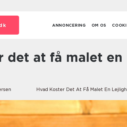
dk
ANNONCERING
OM OS
COOKI
ersen
Hvad Koster Det At Få Malet En Lejlig