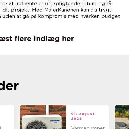
or at indhente et uforpligtende tilbud og få
il dit projekt. Med MalerKanonen kan du trygt
sen uden at gå på kompromis med hverken budget
læst flere indlæg her
der
t
01. august
2026
d
Varmepumper