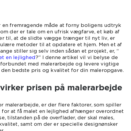
er en fremragende måde at forny boligens udtryk
om der er tale om en ufrisk vægfarve, et køb af
er til, at de slidte vægge trænger til nyt liv, er
ulære metoder til at opdatere et hjem. Men et af
ge stiller sig selv inden sådan et projekt, er, “
et en lejlighed
?” I denne artikel vil vi belyse de
 forbundet med malerarbejde og levere vigtige
å den bedste pris og kvalitet for din maleropgave.
virker prisen på malerarbejde
r malerarbejde, er der flere faktorer, som spiller
s for at få malet en lejlighed afhænger overordnet
se, tilstanden på de overflader, der skal males,
kvalitet, samt om der er specielle designønsker
r.