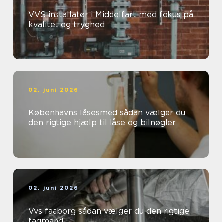
VVS installatør i Middelfart med fokus på
kvalitet og tryghed
02. juni 2026
Københavns låsesmed sådan vælger du
den rigtige hjælp til låse og bilnøgler
02. juni 2026
Vvs faaborg sådan vælger du den rigtige
fagmand