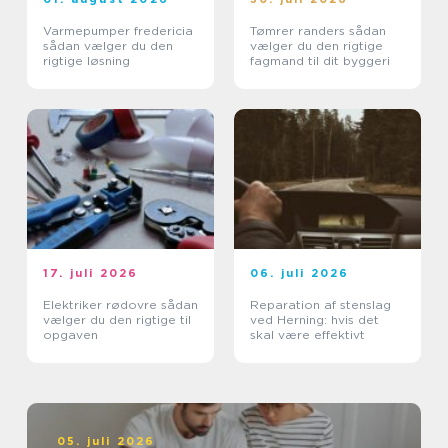
Varmepumper fredericia
Tømrer randers sådan
sådan vælger du den
vælger du den rigtige
rigtige løsning
fagmand til dit byggeri
17. juli 2026
06. juli 2026
Elektriker rødovre sådan
Reparation af stenslag
vælger du den rigtige til
ved Herning: hvis det
opgaven
skal være effektivt
05. juli 2026