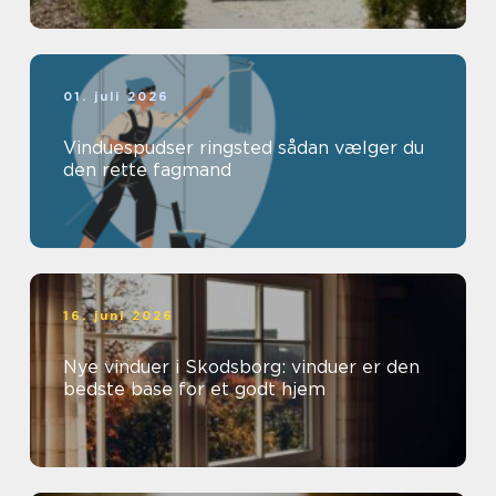
01. juli 2026
Vinduespudser ringsted sådan vælger du
den rette fagmand
16. juni 2026
Nye vinduer i Skodsborg: vinduer er den
bedste base for et godt hjem