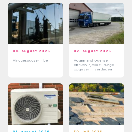
08. august 2026
02. august 2026
Vinduespudser nibe
Vognmand odense
effektiv hjælp til tunge
opgaver i hverdagen
01. august 2026
30. juli 2026