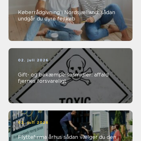
Køberrådgivning i Nordsjælland: sådan
undgår du dyre fejlkøb
02. juli 2026
Gift- og bekæmpelsesmidler: affald
fjernes forsvareligt
02. juli 2026
Flyttefirma århus sådan vælger du den