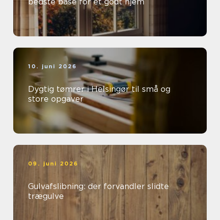
bedste base for et godt hjem
10. juni 2026
Dygtig tømrer i Helsingør til små og
store opgaver
09. juni 2026
Gulvafslibning: der forvandler slidte
trægulve