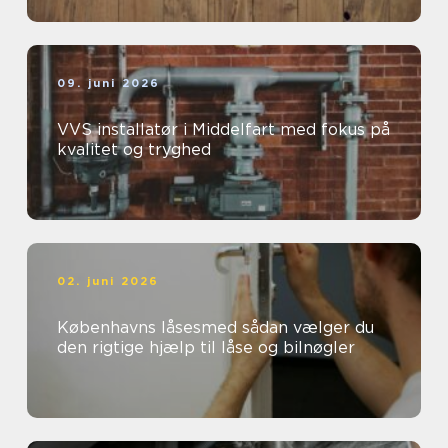
09. juni 2026
VVS installatør i Middelfart med fokus på
kvalitet og tryghed
02. juni 2026
Københavns låsesmed sådan vælger du
den rigtige hjælp til låse og bilnøgler