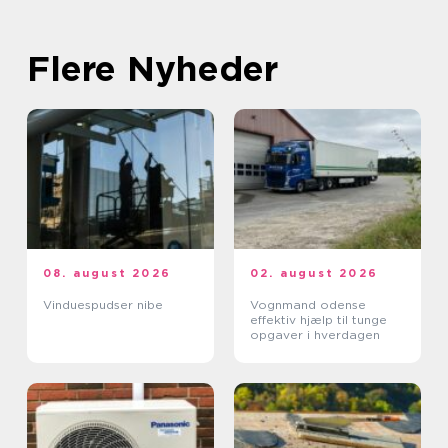
Flere Nyheder
08. august 2026
02. august 2026
Vinduespudser nibe
Vognmand odense
effektiv hjælp til tunge
opgaver i hverdagen