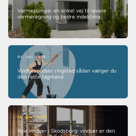
Varmepumpe: en enkel vej til lavere
varmeregning og bedre indeklima
01. juli 2026
Vinduespudser ringsted sådan vælger du
den rette fagmand
16. juni 2026
Nye vinduer i Skodsborg: vinduer er den