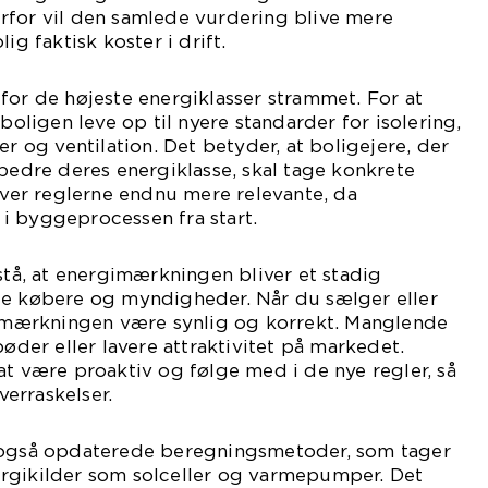
rfor vil den samlede vurdering blive mere
ig faktisk koster i drift.
for de højeste energiklasser strammet. For at
 boligen leve op til nyere standarder for isolering,
er og ventilation. Det betyder, at boligejere, der
rbedre deres energiklasse, skal tage konkrete
liver reglerne endnu mere relevante, da
i byggeprocessen fra start.
rstå, at energimærkningen bliver et stadig
de købere og myndigheder. Når du sælger eller
rgimærkningen være synlig og korrekt. Manglende
bøder eller lavere attraktivitet på markedet.
at være proaktiv og følge med i de nye regler, så
erraskelser.
 også opdaterede beregningsmetoder, som tager
rgikilder som solceller og varmepumper. Det