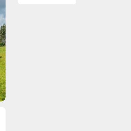
vinduer nemt og
enkelt