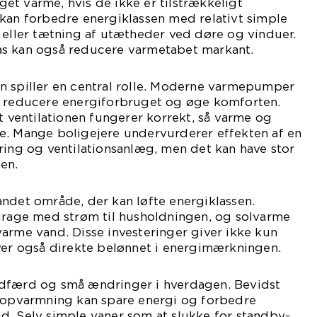
t varme, hvis de ikke er tilstrækkeligt
kan forbedre energiklassen med relativt simple
 eller tætning af utætheder ved døre og vinduer.
s kan også reducere varmetabet markant.
n spiller en central rolle. Moderne varmepumper
e reducere energiforbruget og øge komforten.
at ventilationen fungerer korrekt, så varme og
ilde. Mange boligejere undervurderer effekten af en
ring og ventilationsanlæg, men det kan have stor
en.
ndet område, der kan løfte energiklassen.
idrage med strøm til husholdningen, og solvarme
arme vand. Disse investeringer giver ikke kun
ver også direkte belønnet i energimærkningen.
adfærd og små ændringer i hverdagen. Bevidst
g opvarmning kan spare energi og forbedre
d. Selv simple vaner som at slukke for standby-