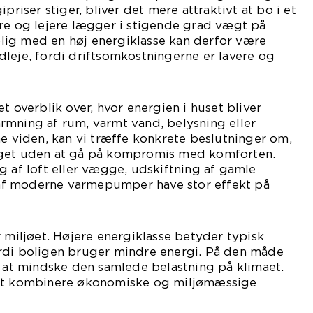
priser stiger, bliver det mere attraktivt at bo i et
ere og lejere lægger i stigende grad vægt på
ig med en høj energiklasse kan derfor være
leje, fordi driftsomkostningerne er lavere og
t overblik over, hvor energien i huset bliver
rmning af rum, varmt vand, belysning eller
ne viden, kan vi træffe konkrete beslutninger om,
uget uden at gå på kompromis med komforten.
g af loft eller vægge, udskiftning af gamle
n af moderne varmepumper have stor effekt på
r miljøet. Højere energiklasse betyder typisk
rdi boligen bruger mindre energi. På den måde
l at mindske den samlede belastning på klimaet.
 at kombinere økonomiske og miljømæssige