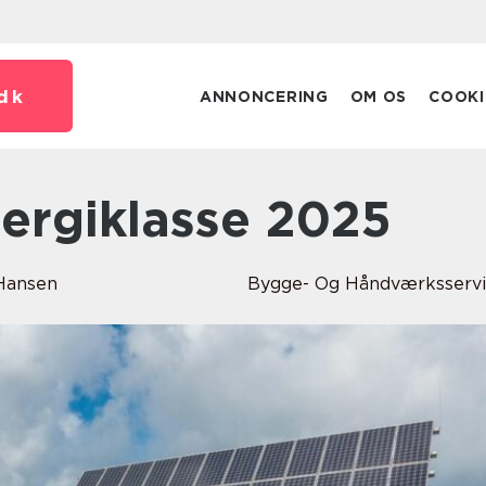
dk
ANNONCERING
OM OS
COOKI
energiklasse 2025
Hansen
Bygge- Og Håndværksserv