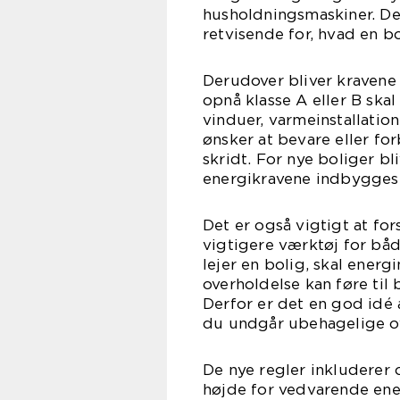
husholdningsmaskiner. De
retvisende for, hvad en bol
Derudover bliver kravene 
opnå klasse A eller B skal
vinduer, varmeinstallation
ønsker at bevare eller fo
skridt. For nye boliger b
energikravene indbygges 
Det er også vigtigt at fo
vigtigere værktøj for bå
lejer en bolig, skal ene
overholdelse kan føre til 
Derfor er det en god idé 
du undgår ubehagelige ov
De nye regler inkluderer
højde for vedvarende ene