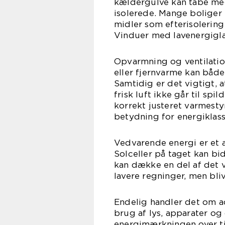
kældergulve kan tabe mege
isolerede. Mange boliger 
midler som efterisolering
Vinduer med lavenergigla
Opvarmning og ventilatio
eller fjernvarme kan båd
Samtidig er det vigtigt, 
frisk luft ikke går til sp
korrekt justeret varmesty
betydning for energiklass
Vedvarende energi er et a
Solceller på taget kan b
kan dække en del af det v
lavere regninger, men bli
Endelig handler det om 
brug af lys, apparater o
energimærkningen over ti