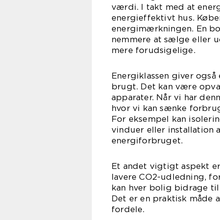
værdi. I takt med at energi
energieffektivt hus. Køb
energimærkningen. En bol
nemmere at sælge eller ud
mere forudsigelige.
Energiklassen giver også e
brugt. Det kan være opva
apparater. Når vi har den
hvor vi kan sænke forbr
For eksempel kan isolerin
vinduer eller installatio
energiforbruget.
Et andet vigtigt aspekt e
lavere CO2-udledning, fo
kan hver bolig bidrage ti
Det er en praktisk måde
fordele.