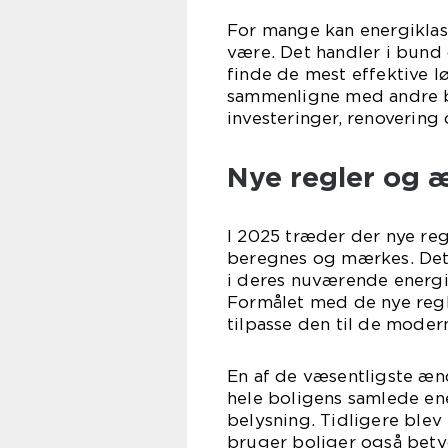
For mange kan energiklas
være. Det handler i bund
finde de mest effektive l
sammenligne med andre b
investeringer, renovering
Nye regler og 
I 2025 træder der nye reg
beregnes og mærkes. Det 
i deres nuværende energi
Formålet med de nye reg
tilpasse den til de moder
En af de væsentligste ænd
hele boligens samlede ene
belysning. Tidligere ble
bruger boliger også betyd