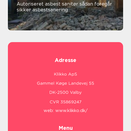
Autoriseret asbest sanitør sådan foregår
sikker asbestsanering
Adresse
web:
www.klikko.dk/
Menu