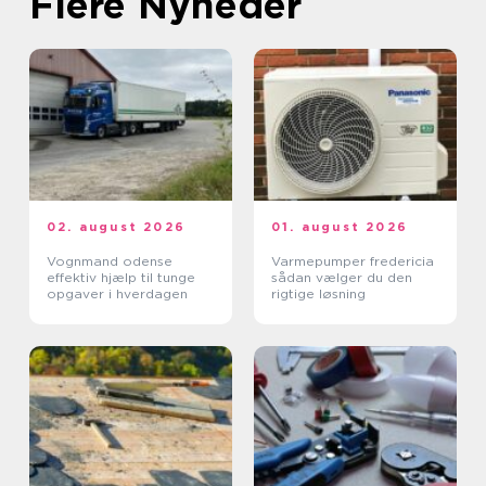
Flere Nyheder
02. august 2026
01. august 2026
Vognmand odense
Varmepumper fredericia
effektiv hjælp til tunge
sådan vælger du den
opgaver i hverdagen
rigtige løsning