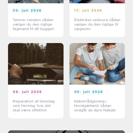
30. juli 2026
17. juli 2026
Tømrer randers sådan
Elektriker rødovre sådan
vælger du den rigtige
vælger du den rigtige til
fagmand til dit byggeri
opgaven
06. juli 2026
05. juli 2026
Reparation af stenslag
Køberrådgivning i
ved Herning: hvis det
Nordsjælland: sådan
skal være effektivt
undgår du dyre fejlkøb