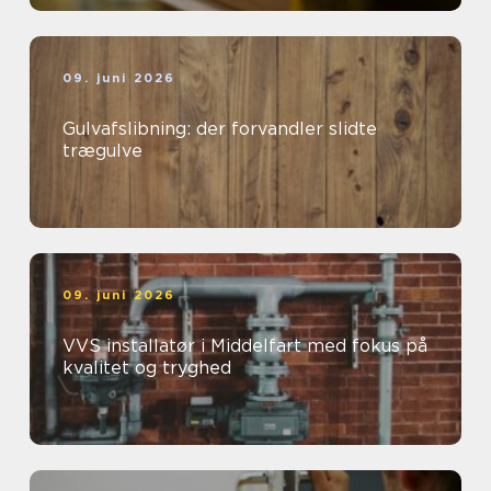
09. juni 2026
Gulvafslibning: der forvandler slidte
trægulve
09. juni 2026
VVS installatør i Middelfart med fokus på
kvalitet og tryghed