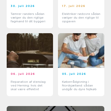
30. juli 2026
17. juli 2026
Tømrer randers sådan
Elektriker rødovre sådan
vælger du den rigtige
vælger du den rigtige til
fagmand til dit byggeri
opgaven
06. juli 2026
05. juli 2026
Reparation af stenslag
Køberrådgivning i
ved Herning: hvis det
Nordsjælland: sådan
skal være effektivt
undgår du dyre fejlkøb