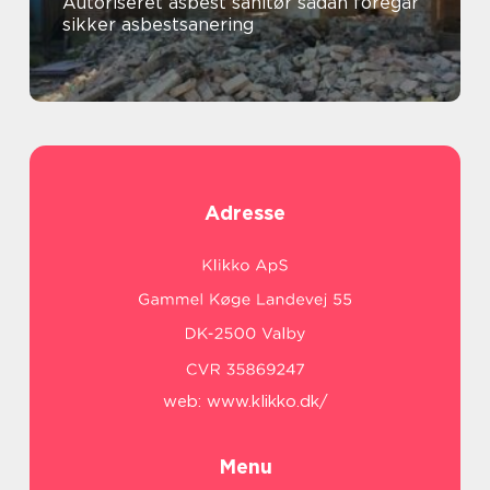
Autoriseret asbest sanitør sådan foregår
sikker asbestsanering
Adresse
web:
www.klikko.dk/
Menu