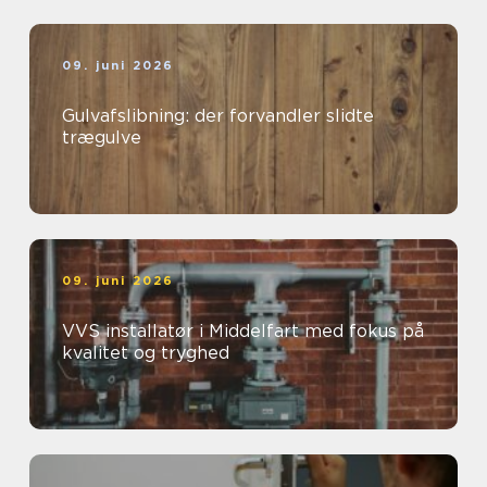
09. juni 2026
Gulvafslibning: der forvandler slidte
trægulve
09. juni 2026
VVS installatør i Middelfart med fokus på
kvalitet og tryghed