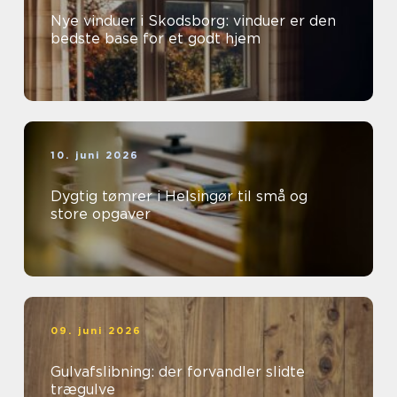
Nye vinduer i Skodsborg: vinduer er den
bedste base for et godt hjem
10. juni 2026
Dygtig tømrer i Helsingør til små og
store opgaver
09. juni 2026
Gulvafslibning: der forvandler slidte
trægulve