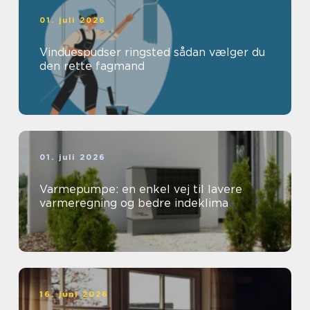
01. juli 2026
Vinduespudser ringsted sådan vælger du
den rette fagmand
01. juli 2026
Varmepumpe: en enkel vej til lavere
varmeregning og bedre indeklima
16. juni 2026