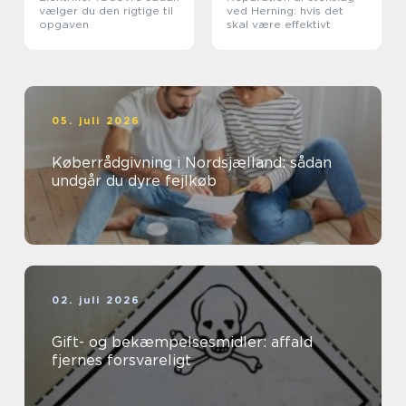
vælger du den rigtige til
ved Herning: hvis det
opgaven
skal være effektivt
05. juli 2026
Køberrådgivning i Nordsjælland: sådan
undgår du dyre fejlkøb
02. juli 2026
Gift- og bekæmpelsesmidler: affald
fjernes forsvareligt