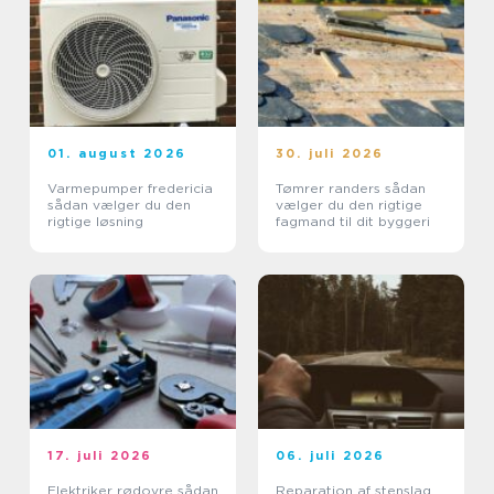
01. august 2026
30. juli 2026
Varmepumper fredericia
Tømrer randers sådan
sådan vælger du den
vælger du den rigtige
rigtige løsning
fagmand til dit byggeri
17. juli 2026
06. juli 2026
Elektriker rødovre sådan
Reparation af stenslag