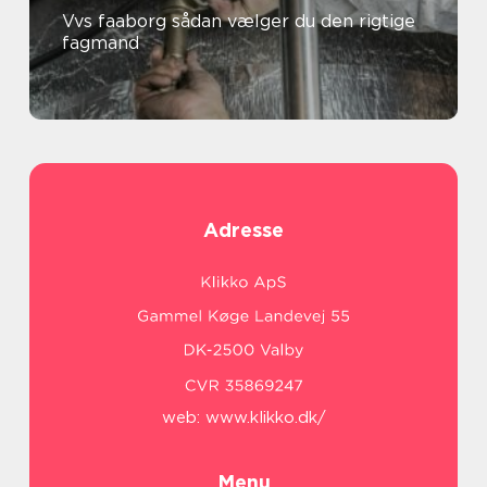
Vvs faaborg sådan vælger du den rigtige
fagmand
Adresse
web:
www.klikko.dk/
Menu