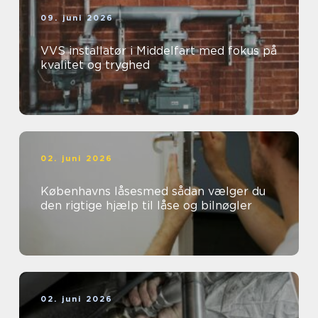
09. juni 2026
VVS installatør i Middelfart med fokus på
kvalitet og tryghed
02. juni 2026
Københavns låsesmed sådan vælger du
den rigtige hjælp til låse og bilnøgler
02. juni 2026