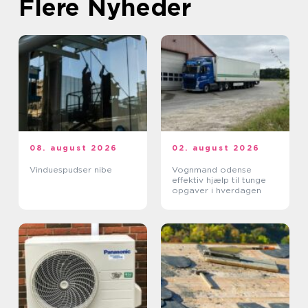
Flere Nyheder
08. august 2026
02. august 2026
Vinduespudser nibe
Vognmand odense
effektiv hjælp til tunge
opgaver i hverdagen