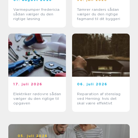
Varmepumper fredericia
Tømrer randers sådan
sådan vælger du den
vælger du den rigtige
rigtige løsning
fagmand til dit byggeri
17. juli 2026
06. juli 2026
Elektriker rødovre sådan
Reparation af stenslag
vælger du den rigtige til
ved Herning: hvis det
opgaven
skal være effektivt
05. juli 2026