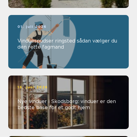
01. juli 2026
Vinduespudser ringsted sådan vælger du
den rette fagmand
16. juni 2026
Nye vinduer i Skodsborg: vinduer er den
bedste base for et godt hjem