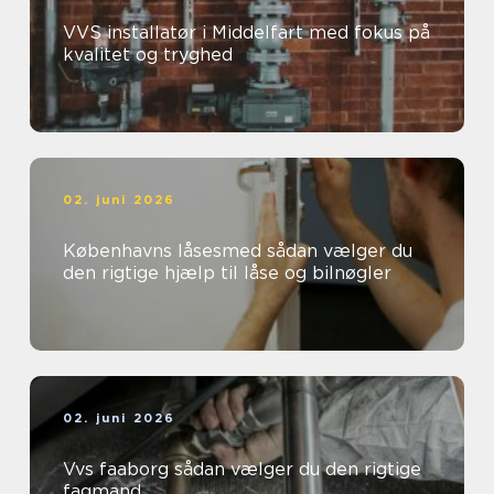
VVS installatør i Middelfart med fokus på
kvalitet og tryghed
02. juni 2026
Københavns låsesmed sådan vælger du
den rigtige hjælp til låse og bilnøgler
02. juni 2026
Vvs faaborg sådan vælger du den rigtige
fagmand