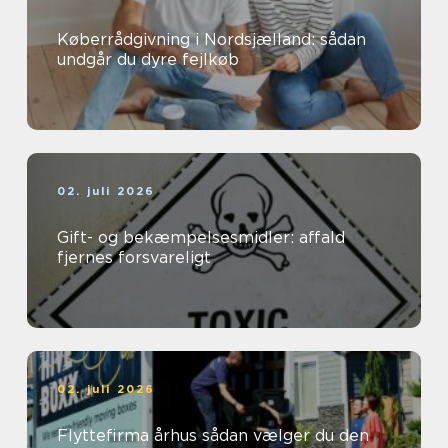
Køberrådgivning i Nordsjælland: sådan
undgår du dyre fejlkøb
02. juli 2026
Gift- og bekæmpelsesmidler: affald
fjernes forsvareligt
02. juli 2026
Flyttefirma århus sådan vælger du den