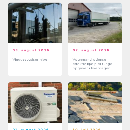
08. august 2026
02. august 2026
Vinduespudser nibe
Vognmand odense
effektiv hjælp til tunge
opgaver i hverdagen
01. august 2026
30. juli 2026