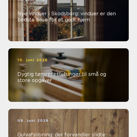
Nye vinduer i Skodsborg: vinduer er den
bedste base for et godt hjem
10. juni 2026
Dygtig tømrer i Helsingør til små og
store opgaver
09. juni 2026
Gulvafslibning: der forvandler slidte