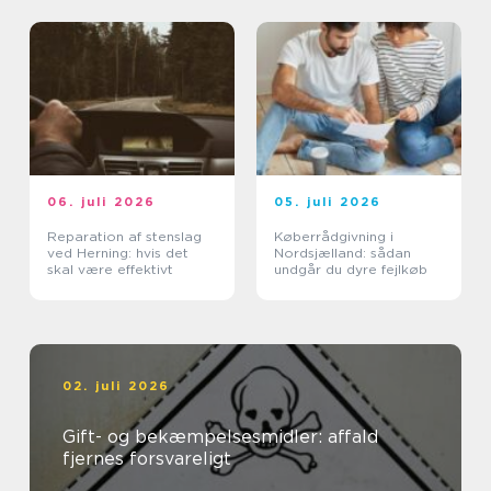
06. juli 2026
05. juli 2026
Reparation af stenslag
Køberrådgivning i
ved Herning: hvis det
Nordsjælland: sådan
skal være effektivt
undgår du dyre fejlkøb
02. juli 2026
Gift- og bekæmpelsesmidler: affald
fjernes forsvareligt