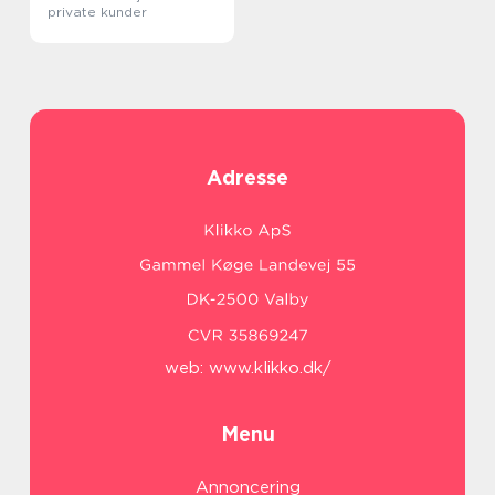
private kunder
Adresse
web:
www.klikko.dk/
Menu
Annoncering