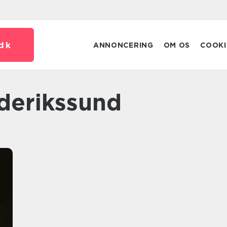
dk
ANNONCERING
OM OS
COOKI
ederikssund