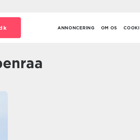
dk
ANNONCERING
OM OS
COOKI
benraa