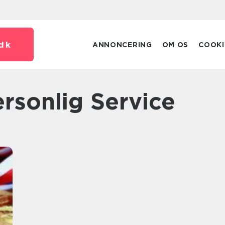
dk
ANNONCERING
OM OS
COOKI
ersonlig Service