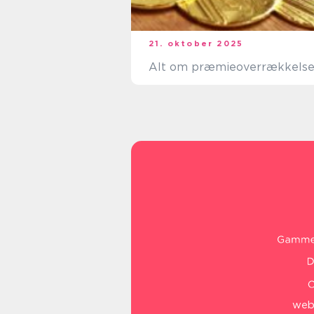
21. oktober 2025
Alt om præmieoverrækkelse
web