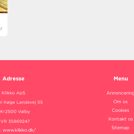
r
Adresse
Menu
Annoncerin
Om os
Cookies
Kontakt os
Sitemap
:
www.klikko.dk/