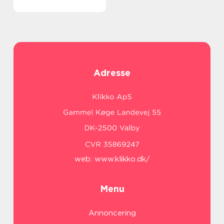
Adresse
web:
www.klikko.dk/
Menu
Annoncering