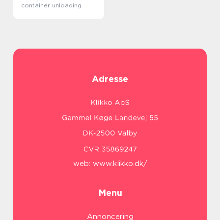
container unloading
Adresse
web:
www.klikko.dk/
Menu
Annoncering