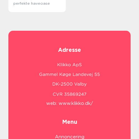
perfekte haveoase
Adresse
web:
www.klikko.dk/
Menu
Annoncering