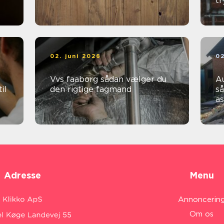
t
02. juni 2026
02
Vvs faaborg sådan vælger du
Au
il
den rigtige fagmand
så
a
Adresse
Menu
Annoncerin
Om os