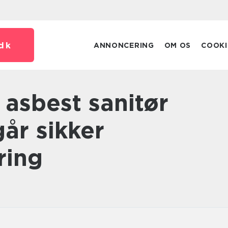
dk
ANNONCERING
OM OS
COOKI
år sikker
ring