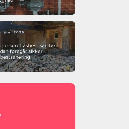
ryghed
. juni 2026
toriseret asbest sanitør
dan foregår sikker
sbestsanering
g