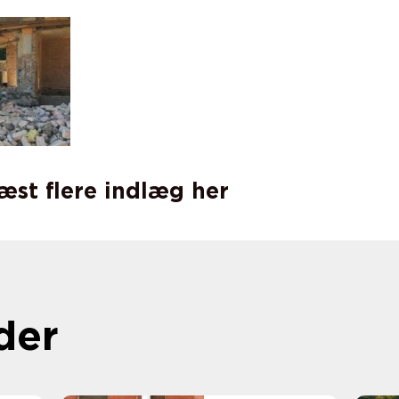
læst flere indlæg her
der