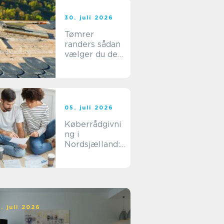
30. juli 2026
Tømrer
randers sådan
vælger du den
rigtige
fagmand til dit
byggeri
05. juli 2026
Køberrådgivni
ng i
Nordsjælland:
sådan undgår
du dyre fejlkøb
. juli 2026