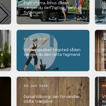
:
Flyttefirma århus sådan
M
vælger du den rigtige hjælp til
så
flytningen
mø
01. juli 2026
16
l
Vinduespudser ringsted sådan
Ny
re
vælger du den rette fagmand
vi
fo
09. juni 2026
09
Gulvafslibning: der forvandler
VV
slidte trægulve
me