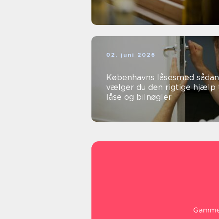
02. juni 2026
Københavns låsesmed sådan
vælger du den rigtige hjælp t
låse og bilnøgler