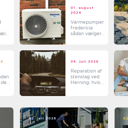
t
01. august
2026
d
Varmepumper
fredericia
jælp
sådan vælger
du den rigtige
løsning
n
26
06. juli 2026
Reparation af
stenslag ved
 den
Herning: hvis
det skal være
effektivt
02. juli 2026
02