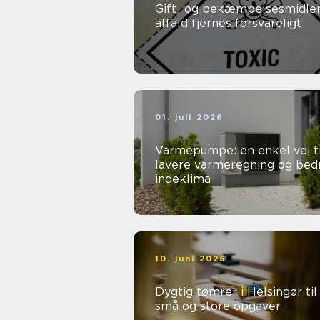
Gift- og bekæmpelsesmidler
affald fjernes forsvareligt
01. juli 2026
Varmepumpe: en enkel vej ti
lavere varmeregning og bed
indeklima
10. juni 2026
Dygtig tømrer i Helsingør til
små og store opgaver