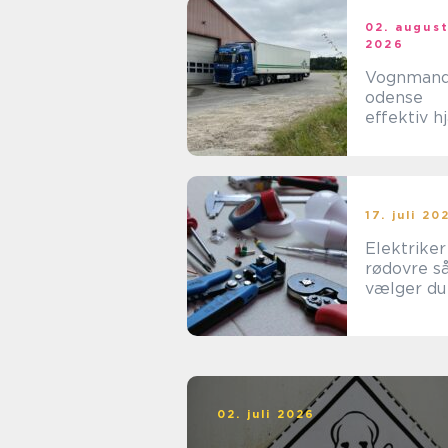
02. augus
2026
Vognman
odense
effektiv h
til tunge
opgaver i
hverdage
17. juli 20
Elektriker
rødovre sådan
vælger du
rigtige til
opgaven
02. juli 2026