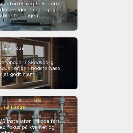
øbelforretning holstebro
dan vælger du de rigtige
bler til boligen
. juni 2026
e vinduer i Skodsborg:
nduer er den bedste base
r et godt hjem
. juni 2026
S installatør i Middelfart
d fokus på kvalitet og