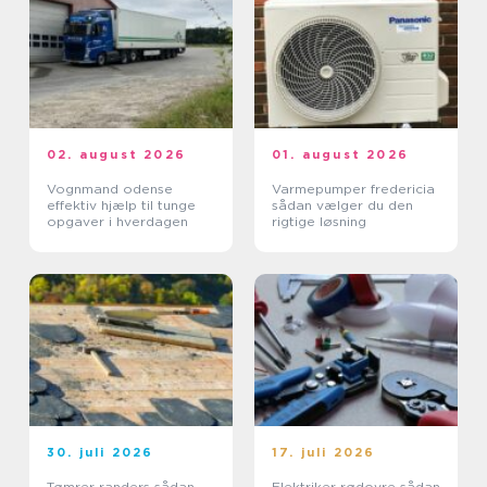
02. august 2026
01. august 2026
Vognmand odense
Varmepumper fredericia
effektiv hjælp til tunge
sådan vælger du den
opgaver i hverdagen
rigtige løsning
30. juli 2026
17. juli 2026
Tømrer randers sådan
Elektriker rødovre sådan