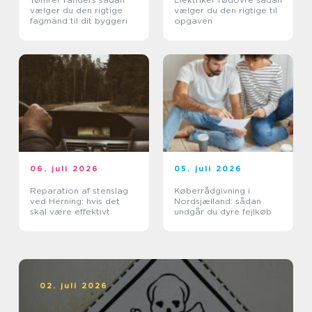
vælger du den rigtige
vælger du den rigtige til
fagmand til dit byggeri
opgaven
06. juli 2026
05. juli 2026
Reparation af stenslag
Køberrådgivning i
ved Herning: hvis det
Nordsjælland: sådan
skal være effektivt
undgår du dyre fejlkøb
02. juli 2026