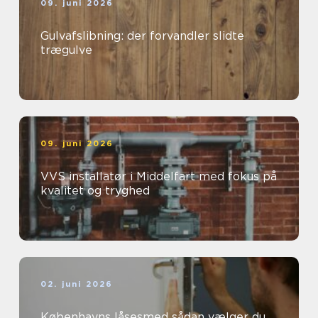
09. juni 2026
Gulvafslibning: der forvandler slidte
trægulve
09. juni 2026
VVS installatør i Middelfart med fokus på
kvalitet og tryghed
02. juni 2026
Københavns låsesmed sådan vælger du