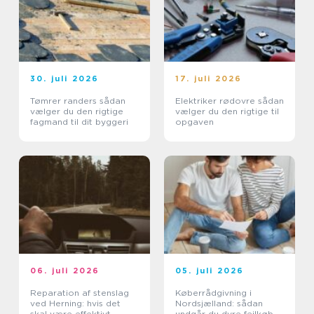
30. juli 2026
17. juli 2026
Tømrer randers sådan
Elektriker rødovre sådan
vælger du den rigtige
vælger du den rigtige til
fagmand til dit byggeri
opgaven
06. juli 2026
05. juli 2026
Reparation af stenslag
Køberrådgivning i
ved Herning: hvis det
Nordsjælland: sådan
skal være effektivt
undgår du dyre fejlkøb