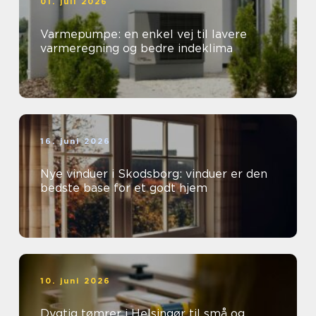
01. juli 2026
Varmepumpe: en enkel vej til lavere
varmeregning og bedre indeklima
16. juni 2026
Nye vinduer i Skodsborg: vinduer er den
bedste base for et godt hjem
10. juni 2026
Dygtig tømrer i Helsingør til små og