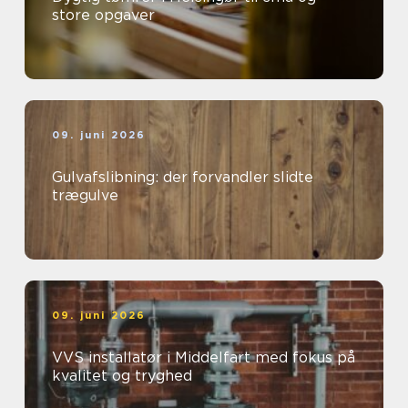
store opgaver
09. juni 2026
Gulvafslibning: der forvandler slidte
trægulve
09. juni 2026
VVS installatør i Middelfart med fokus på
kvalitet og tryghed