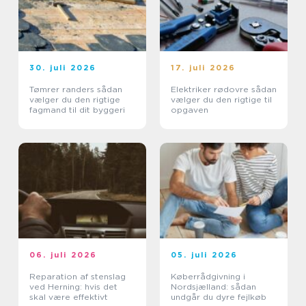
30. juli 2026
17. juli 2026
Tømrer randers sådan
Elektriker rødovre sådan
vælger du den rigtige
vælger du den rigtige til
fagmand til dit byggeri
opgaven
06. juli 2026
05. juli 2026
Reparation af stenslag
Køberrådgivning i
ved Herning: hvis det
Nordsjælland: sådan
skal være effektivt
undgår du dyre fejlkøb