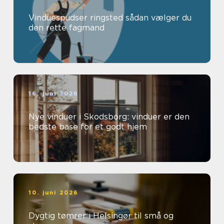
Vinduespudser ringsted sådan vælger du
den rette fagmand
16. juni 2026
Nye vinduer i Skodsborg: vinduer er den
bedste base for et godt hjem
10. juni 2026
Dygtig tømrer i Helsingør til små og