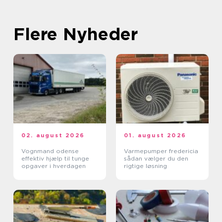
Flere Nyheder
02. august 2026
01. august 2026
Vognmand odense
Varmepumper fredericia
effektiv hjælp til tunge
sådan vælger du den
opgaver i hverdagen
rigtige løsning