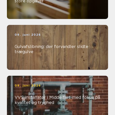
store opgaver
09. juni 2026
Gulvafslibning: der forvandler slidte
trægulve
09. juni 2026
VVS installatør i Middelfart med fokus på
kvalitet og tryghed