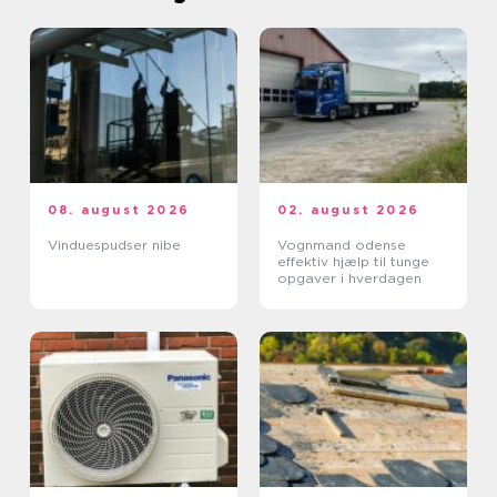
08. august 2026
02. august 2026
Vinduespudser nibe
Vognmand odense
effektiv hjælp til tunge
opgaver i hverdagen