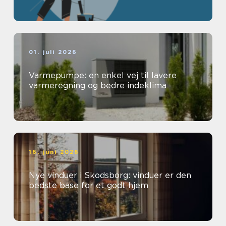
01. juli 2026
Varmepumpe: en enkel vej til lavere
varmeregning og bedre indeklima
16. juni 2026
Nye vinduer i Skodsborg: vinduer er den
bedste base for et godt hjem