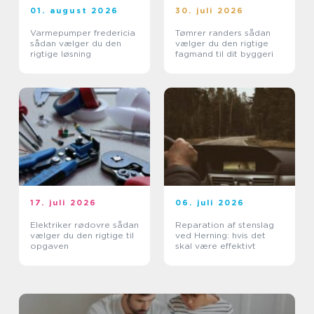
01. august 2026
30. juli 2026
Varmepumper fredericia
Tømrer randers sådan
sådan vælger du den
vælger du den rigtige
rigtige løsning
fagmand til dit byggeri
17. juli 2026
06. juli 2026
Elektriker rødovre sådan
Reparation af stenslag
vælger du den rigtige til
ved Herning: hvis det
opgaven
skal være effektivt