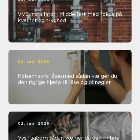
VVS installatør i Middelfart med fokus på
kvalitet og tryghed
02. juni 2026
Københavns låsesmed sådan vælger du
den rigtige hjælp til låse og bilnøgler
02. juni 2026
Vvs faaborg sådan vælger du den rigtige