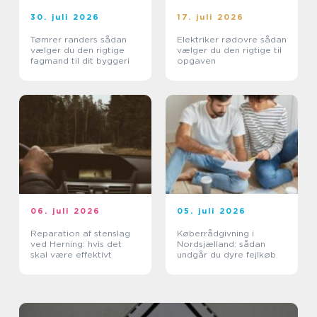
30. juli 2026
17. juli 2026
Tømrer randers sådan
Elektriker rødovre sådan
vælger du den rigtige
vælger du den rigtige til
fagmand til dit byggeri
opgaven
06. juli 2026
05. juli 2026
Reparation af stenslag
Køberrådgivning i
ved Herning: hvis det
Nordsjælland: sådan
skal være effektivt
undgår du dyre fejlkøb