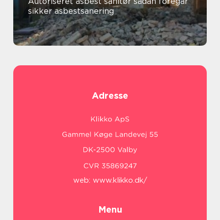
Autoriseret asbest sanitør sådan foregår
sikker asbestsanering
Adresse
web:
www.klikko.dk/
Menu