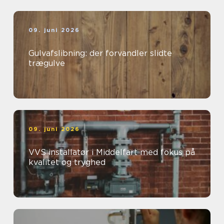
09. juni 2026
Gulvafslibning: der forvandler slidte
trægulve
09. juni 2026
VVS installatør i Middelfart med fokus på
kvalitet og tryghed