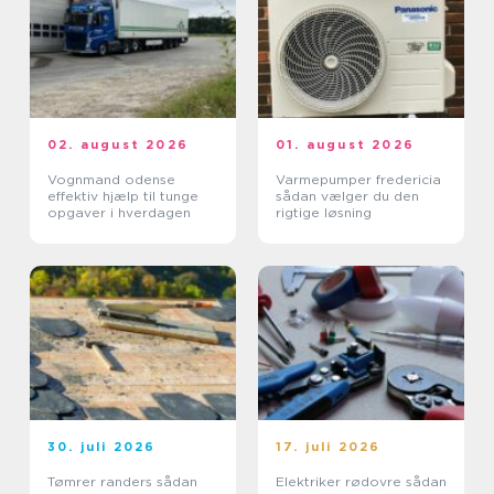
02. august 2026
01. august 2026
Vognmand odense
Varmepumper fredericia
effektiv hjælp til tunge
sådan vælger du den
opgaver i hverdagen
rigtige løsning
30. juli 2026
17. juli 2026
Tømrer randers sådan
Elektriker rødovre sådan