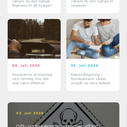
vælger du den rigtige
vælger du den rigtige til
fagmand til dit byggeri
opgaven
06. juli 2026
05. juli 2026
Reparation af stenslag
Køberrådgivning i
ved Herning: hvis det
Nordsjælland: sådan
skal være effektivt
undgår du dyre fejlkøb
02. juli 2026
Gift- og bekæmpelsesmidler: affald