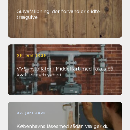
Gulvafslibning: der forvandler slidte
trægulve
09. juni 2026
VVS installatør i Middelfart med fokus på
kvalitet og tryghed
02. juni 2026
Københavns låsesmed sådan vælger du