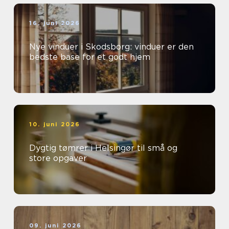
16. juni 2026
Nye vinduer i Skodsborg: vinduer er den
bedste base for et godt hjem
10. juni 2026
Dygtig tømrer i Helsingør til små og
store opgaver
09. juni 2026