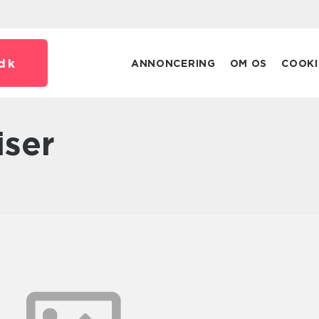
dk
ANNONCERING
OM OS
COOKI
iser