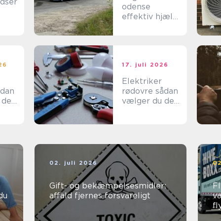
dser
odense
effektiv hjælp
til tunge
opgaver i
hverdagen
026
17. juli 2026
Elektriker
rødovre sådan
 den
vælger du den
rigtige til
l dit
opgaven
02. juli 2026
02
Gift- og bekæmpelsesmidler:
Fl
du
affald fjernes forsvareligt
væ
fl