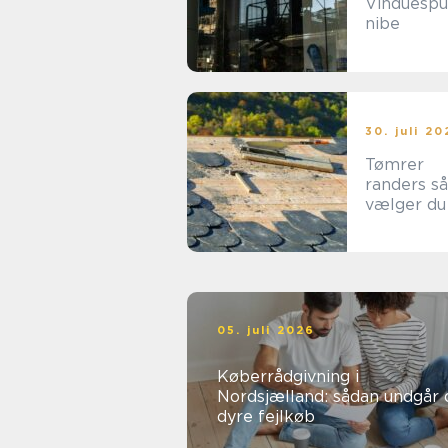
Vinduespu
nibe
30. juli 2
Tømrer
randers sådan
vælger du
rigtige
fagmand ti
byggeri
05. juli 2026
Køberrådgivning i
Nordsjælland: sådan undgår 
dyre fejlkøb