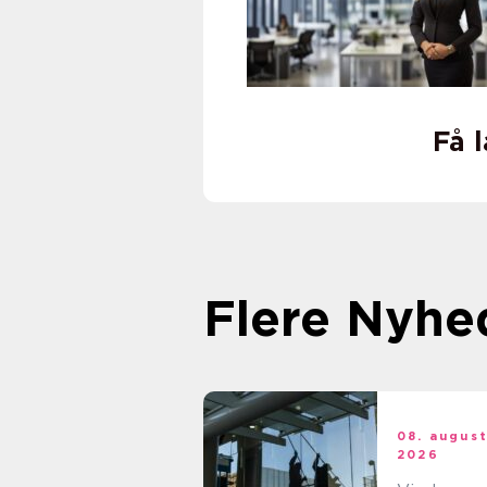
Få 
Flere Nyhe
08. augus
2026