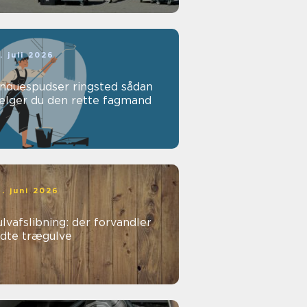
. juli 2026
nduespudser ringsted sådan
ælger du den rette fagmand
. juni 2026
lvafslibning: der forvandler
idte trægulve