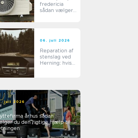
fredericia
sådan vælger
du den rigtige
løsning
06. juli 2026
Reparation af
stenslag ved
Herning: hvis
det skal være
effektivt
. juli 2026
yttefirma århus sådan
lger du den rigtige hjælp til
ytningen