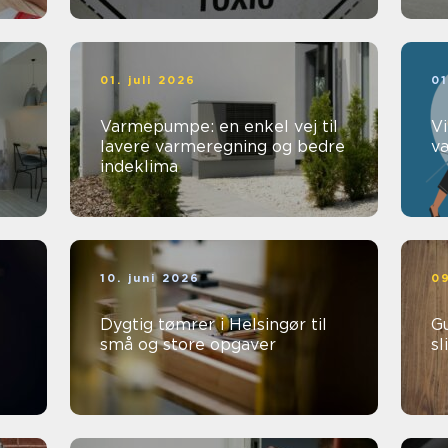
01. juli 2026
01
Varmepumpe: en enkel vej til
Vi
lavere varmeregning og bedre
v
indeklima
10. juni 2026
09
Dygtig tømrer i Helsingør til
Gu
små og store opgaver
sl