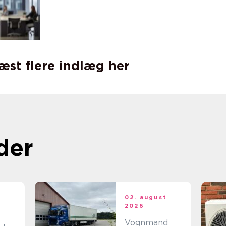
læst flere indlæg her
der
02. august
t
2026
Vognmand