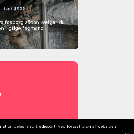
. juni 2026
faaborg sådan vælger du
en rigtige fagmand
g
ormation deles med tredjepart. Ved fortsat brug af websiden