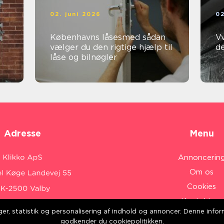
02. juni 2026
02
Københavns låsesmed sådan
Vvs 
vælger du den rigtige hjælp til
d
låse og bilnøgler
Adresse
Menu
Annoncerin
Om os
Cookies
Kontakt os
inger, statistik og personalisering af indhold og annoncer. Denne inf
Sitemap
:
www.klikko.dk/
godkender du cookiepolitikken.