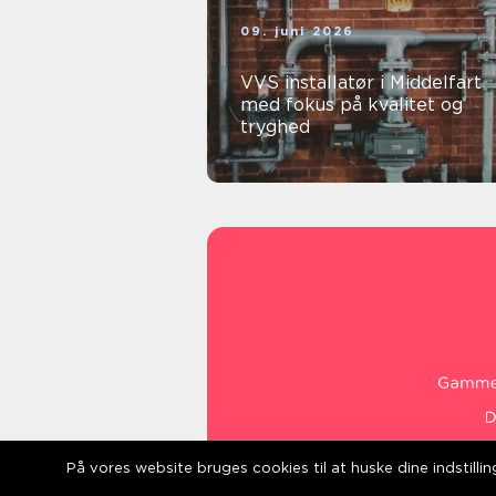
09. juni 2026
VVS installatør i Middelfart
med fokus på kvalitet og
tryghed
På vores website bruges cookies til at huske dine indstill
web