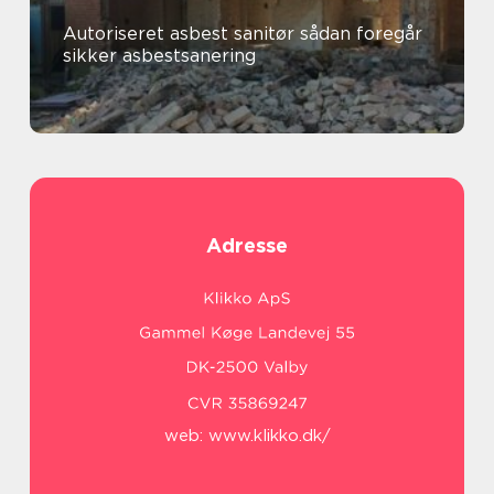
Autoriseret asbest sanitør sådan foregår
sikker asbestsanering
Adresse
web:
www.klikko.dk/