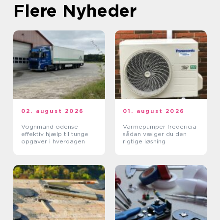
Flere Nyheder
02. august 2026
01. august 2026
Vognmand odense
Varmepumper fredericia
effektiv hjælp til tunge
sådan vælger du den
opgaver i hverdagen
rigtige løsning