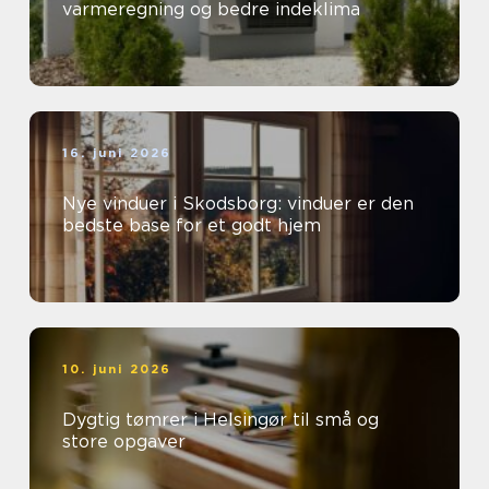
varmeregning og bedre indeklima
16. juni 2026
Nye vinduer i Skodsborg: vinduer er den
bedste base for et godt hjem
10. juni 2026
Dygtig tømrer i Helsingør til små og
store opgaver