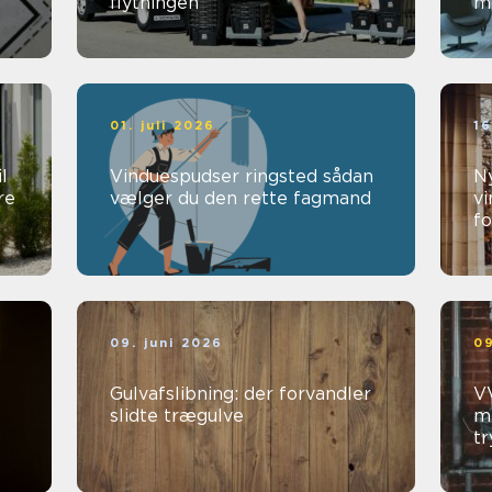
flytningen
mø
01. juli 2026
16
l
Vinduespudser ringsted sådan
Ny
re
vælger du den rette fagmand
vi
fo
09. juni 2026
09
Gulvafslibning: der forvandler
VV
slidte trægulve
me
t