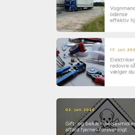
Vognman
odense
effektiv h
til tunge
opgaver i
hverdage
17. juli 20
Elektriker
rødovre sådan
vælger du
rigtige til
opgaven
02. juli 2026
Gift- og bekæmpelsesmidler
affald fjernes forsvareligt