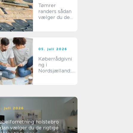
Tømrer
randers sådan
vælger du den
rigtige
fagmand til dit
byggeri
05. juli 2026
Køberrådgivni
ng i
Nordsjælland:
sådan undgår
du dyre fejlkøb
. juli 2026
øbelforretning holstebro
dan vælger du de rigtige