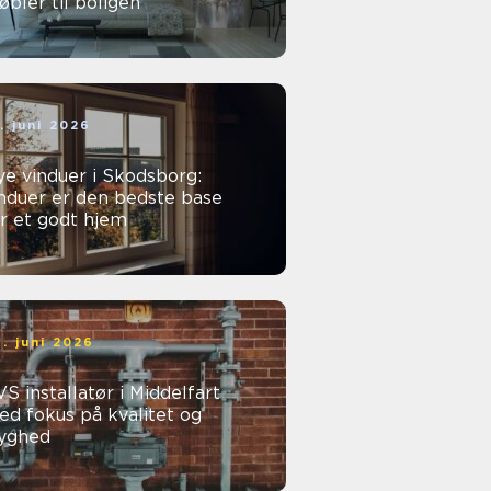
bler til boligen
. juni 2026
e vinduer i Skodsborg:
nduer er den bedste base
r et godt hjem
. juni 2026
S installatør i Middelfart
d fokus på kvalitet og
ryghed