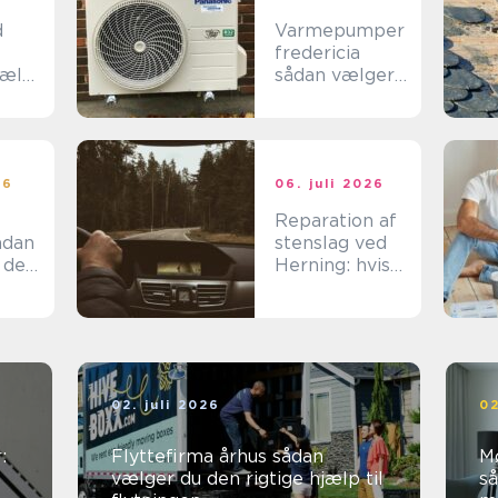
d
Varmepumper
fredericia
jælp
sådan vælger
du den rigtige
løsning
n
26
06. juli 2026
Reparation af
stenslag ved
 den
Herning: hvis
det skal være
effektivt
02. juli 2026
02
:
Flyttefirma århus sådan
M
vælger du den rigtige hjælp til
så