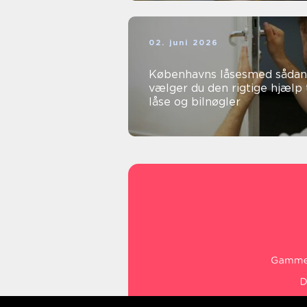
02. juni 2026
Københavns låsesmed sådan
vælger du den rigtige hjælp t
låse og bilnøgler