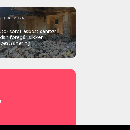
. juni 2026
toriseret asbest sanitør
dan foregår sikker
sbestsanering
g