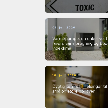
01. juli 2026
Varmepumpe: en enkel vej ti
lavere varmeregning og bed
indeklima
10. juni 2026
Dygtig tømrer i Helsingør til
små og store opgaver