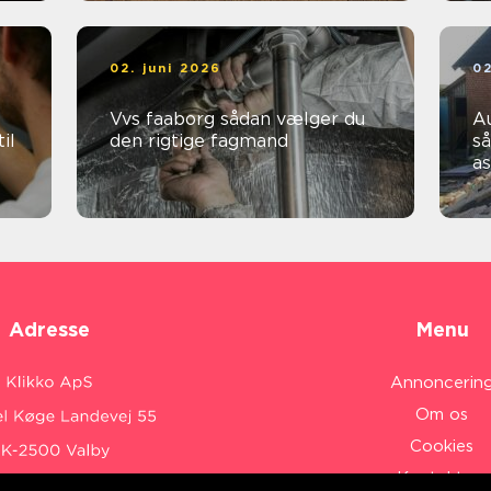
02. juni 2026
02
Vvs faaborg sådan vælger du
Au
il
den rigtige fagmand
så
a
Adresse
Menu
Annoncerin
Om os
Cookies
Kontakt os