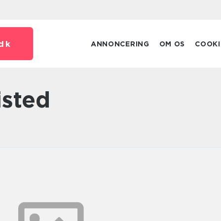
dk
ANNONCERING
OM OS
COOKI
isted