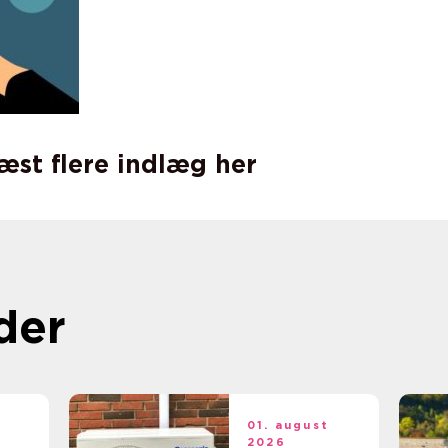
læst flere indlæg her
der
t
01. august
2026