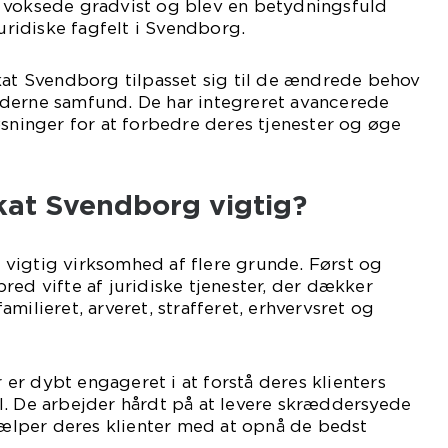
 voksede gradvist og blev en betydningsfuld
juridiske fagfelt i Svendborg.
kat Svendborg tilpasset sig til de ændrede behov
derne samfund. De har integreret avancerede
øsninger for at forbedre deres tjenester og øge
at Svendborg vigtig?
vigtig virksomhed af flere grunde. Først og
red vifte af juridiske tjenester, der dækker
milieret, arveret, strafferet, erhvervsret og
r dybt engageret i at forstå deres klienters
l. De arbejder hårdt på at levere skræddersyede
hjælper deres klienter med at opnå de bedst