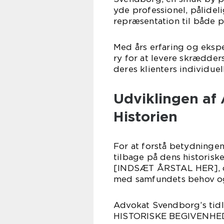
yde professionel, pålidel
repræsentation til både p
Med års erfaring og eksp
ry for at levere skrædders
deres klienters individue
Udviklingen a
Historien
For at forstå betydningen
tilbage på dens historisk
[INDSÆT ÅRSTAL HER], og 
med samfundets behov og
Advokat Svendborg’s tid
HISTORISKE BEGIVENHEDE