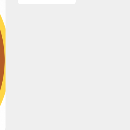
vinduer nemt og
enkelt