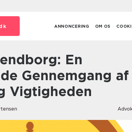
dk
ANNONCERING
OM OS
COOKI
de Gennemgang af
og Vigtigheden
rtensen
Advok