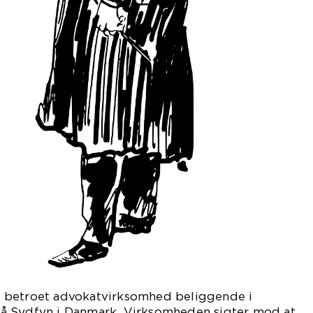
 betroet advokatvirksomhed beliggende i
å Sydfyn i Danmark. Virksomheden sigter mod at