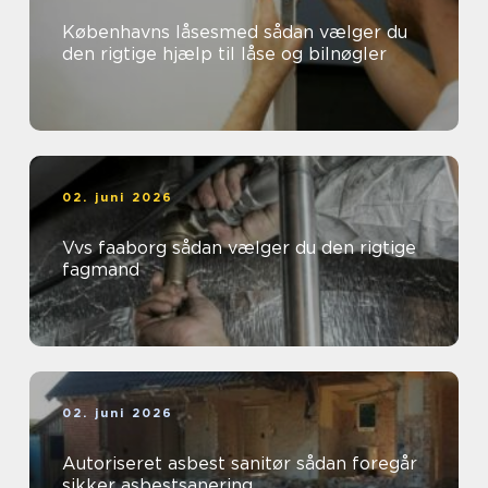
Københavns låsesmed sådan vælger du
den rigtige hjælp til låse og bilnøgler
02. juni 2026
Vvs faaborg sådan vælger du den rigtige
fagmand
02. juni 2026
Autoriseret asbest sanitør sådan foregår
sikker asbestsanering