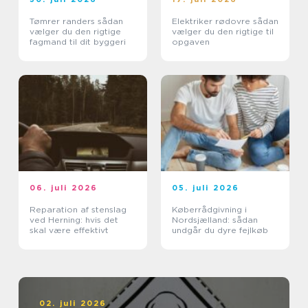
Tømrer randers sådan
Elektriker rødovre sådan
vælger du den rigtige
vælger du den rigtige til
fagmand til dit byggeri
opgaven
06. juli 2026
05. juli 2026
Reparation af stenslag
Køberrådgivning i
ved Herning: hvis det
Nordsjælland: sådan
skal være effektivt
undgår du dyre fejlkøb
02. juli 2026