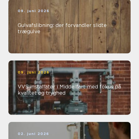
09. juni 2026
Gulvafslibning: der forvandler slidte
trægulve
09. juni 2026
VVS installatør i Middelfart med fokus på
kvalitet og tryghed
02. juni 2026