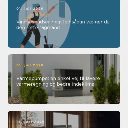
01. juli 2026
Vinduespudser ringsted sådan vælger du
den rette fagmand
01. juli 2026
Varmepumpe: en enkel vej til lavere
varmeregning og bedre indeklima
16. juni 2026