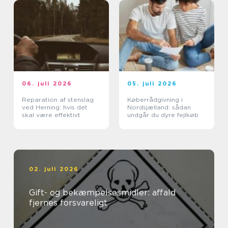
06. juli 2026
05. juli 2026
Reparation af stenslag
Køberrådgivning i
ved Herning: hvis det
Nordsjælland: sådan
skal være effektivt
undgår du dyre fejlkøb
02. juli 2026
Gift- og bekæmpelsesmidler: affald
fjernes forsvareligt